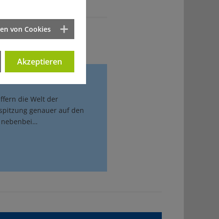
ten von Cookies
Akzeptieren
ffern die Welt der
erspitzung genauer auf den
z nebenbei…