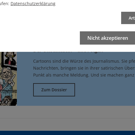
ufen:
Datenschutzerklärung
Ar
ma
Nicht akzeptieren
Der Ökodiktator – alle Folgen
Cartoons sind die Würze des Journalismus. Sie pfe
Nachrichten, bringen sie in ihrer satirischen Üb
Punkt als manche Meldung. Und sie machen gan
Zum Dossier