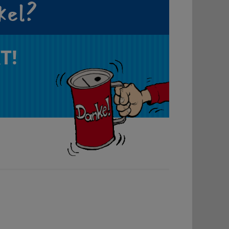
kel?
T!