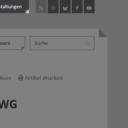
staltungen
siers
Artikel drucken
lesen
-WG