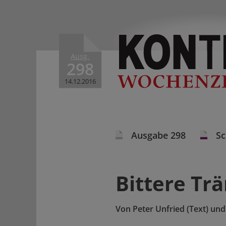
Ausg.
298
14.12.2016
Ausgabe 298
S
Bittere Tr
Von
Peter Unfried (Text) un