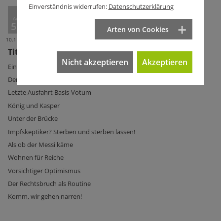
Einverständnis widerrufen:
Datenschutzerklärung
Ausg.
554
Arten von Cookies
10.11.2021
Titelseite Ausg. 554
Nicht akzeptieren
Akzeptieren
Eingeständnis einer Niederlage
Der blinde Fleck
Letzte Ausfahrt Basis-Votum
König und Kasper
Unter der Brücke
Impfskeptiker? Sterben und sterben lassen!
Als ob der Messi käme
Wohnen für Reiche
Vorsichtiger Optimismus
Der Rechtsbruch als Routine
Komm, wir gehen narren!