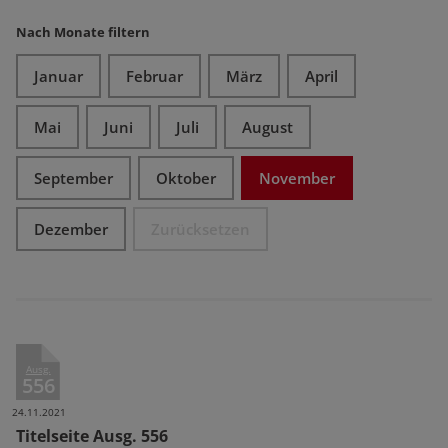
Nach Monate filtern
Januar
Februar
März
April
Mai
Juni
Juli
August
September
Oktober
November
Dezember
Zurücksetzen
Ausg.
556
24.11.2021
Titelseite Ausg. 556