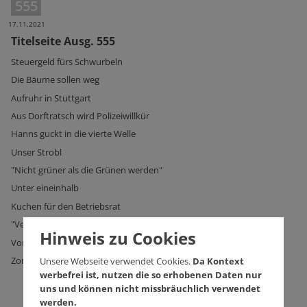
555
17.11.2021
Titelseite Ausg. 555
Steuergeld fürs Schwurbeln
Die Bäume sollen weg
Aufruhr in Stuttgart
Aus Dorftratsch wird Polizeiwillkür
Hanns guckt in die vierte Welle
Unser Strobl
"Nicht grüner als die Grünen werden"
Unter eineinhalb
Kuchen für den Betriebsrat
"Verdrastifiziert, ganz gewaltig"
Hinweis zu Cookies
Von Hunden und Hoheiten
Zombies auf Elektrorollern
Unsere Webseite verwendet Cookies.
Da Kontext
werbefrei ist, nutzen die so erhobenen Daten nur
uns und können nicht missbräuchlich verwendet
werden.