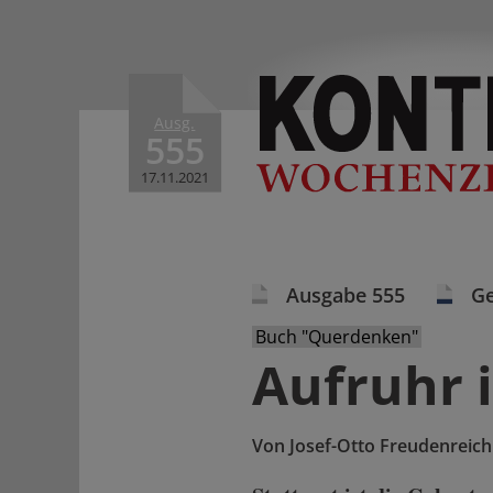
Ausg.
555
17.11.2021
Ausgabe 555
Ge
Buch "Querdenken"
Aufruhr i
Von
Josef-Otto Freudenreich