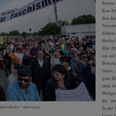
Seinen
Ken Jeb
den de
Versch
früher
Berlin-
Mai 20
um auf
Botsch
Gates, 
ganz B
sind, h
Weltge
die "de
"Querdenker" unterwegs.
In der 
Gates F