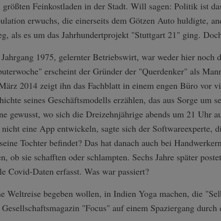
 größten Feinkostladen in der Stadt. Will sagen: Politik ist da
ation erwuchs, die einerseits dem Götzen Auto huldigte, and
, als es um das Jahrhundertprojekt "Stuttgart 21" ging. Doch
Jahrgang 1975, gelernter Betriebswirt, war weder hier noch 
mputerwoche" erscheint der Gründer der "Querdenker" als Man
 März 2014 zeigt ihn das Fachblatt in einem engen Büro vor vie
hichte seines Geschäftsmodells erzählen, das aus Sorge um s
rne gewusst, wo sich die Dreizehnjährige abends um 21 Uhr auf
nicht eine App entwickeln, sagte sich der Softwareexperte, 
seine Tochter befindet? Das hat danach auch bei Handwerkern
, ob sie schafften oder schlampten. Sechs Jahre später postet 
e Covid-Daten erfasst. Was war passiert?
ine Weltreise begeben wollen, in Indien Yoga machen, die "Sel
m Gesellschaftsmagazin "Focus" auf einem Spaziergang durch 