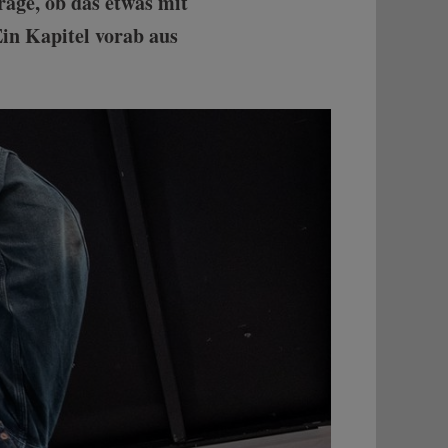
rage, ob das etwas mit
in Kapitel vorab aus