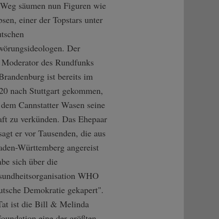
 Weg säumen nun Figuren wie
sen, einer der Topstars unter
utschen
wörungsideologen. Der
e Moderator des Rundfunks
Brandenburg ist bereits im
20 nach Stuttgart gekommen,
 dem Cannstatter Wasen seine
aft zu verkünden. Das Ehepaar
sagt er vor Tausenden, die aus
aden-Württemberg angereist
abe sich über die
sundheitsorganisation WHO
utsche Demokratie gekapert".
Tat ist die Bill & Melinda
oundation eine der größten