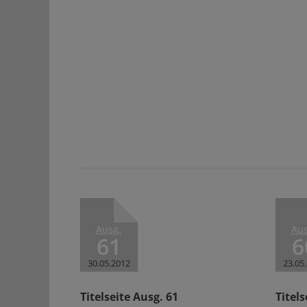
Ausg.
Aus
61
6
30.05.2012
23.05
Titelseite Ausg. 61
Titels