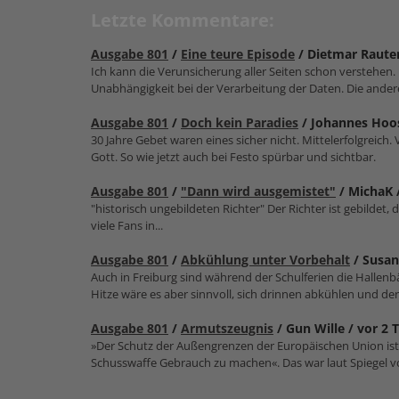
Letzte Kommentare:
Ausgabe 801
/
Eine teure Episode
/ Dietmar Raute
Ich kann die Verunsicherung aller Seiten schon verstehen.
Unabhängigkeit bei der Verarbeitung der Daten. Die andere
Ausgabe 801
/
Doch kein Paradies
/ Johannes Hoo
30 Jahre Gebet waren eines sicher nicht. Mittelerfolgreich
Gott. So wie jetzt auch bei Festo spürbar und sichtbar.
Ausgabe 801
/
"Dann wird ausgemistet"
/ MichaK 
"historisch ungebildeten Richter" Der Richter ist gebildet, d
viele Fans in...
Ausgabe 801
/
Abkühlung unter Vorbehalt
/ Susan
Auch in Freiburg sind während der Schulferien die Hallenbäd
Hitze wäre es aber sinnvoll, sich drinnen abkühlen und der.
Ausgabe 801
/
Armutszeugnis
/ Gun Wille /
vor 2 
»Der Schutz der Außengrenzen der Europäischen Union ist en
Schusswaffe Gebrauch zu machen«. Das war laut Spiegel v