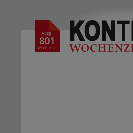
Ausg.
801
05.08.2026