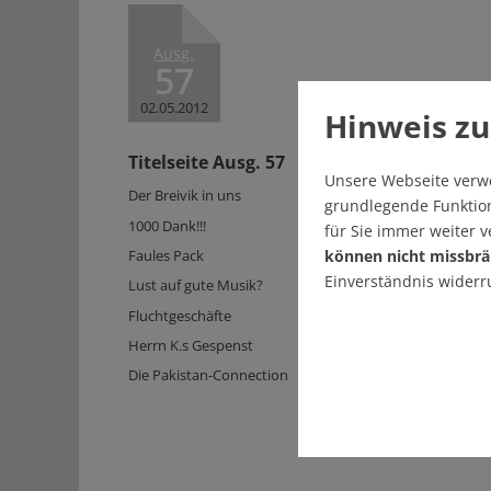
Ausg.
57
02.05.2012
Hinweis zu
Titelseite Ausg. 57
Unsere Webseite verw
Der Breivik in uns
grundlegende Funktion
1000 Dank!!!
für Sie immer weiter 
Faules Pack
können nicht missbrä
Einverständnis widerr
Lust auf gute Musik?
Fluchtgeschäfte
Herrn K.s Gespenst
Die Pakistan-Connection