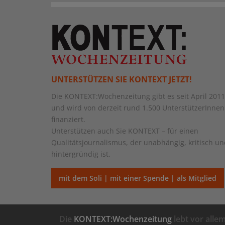
UNTERSTÜTZEN SIE KONTEXT JETZT!
Die KONTEXT:Wochenzeitung gibt es seit April 2011
und wird von derzeit rund 1.500 UnterstützerInnen
finanziert.
Unterstützen auch Sie KONTEXT – für einen
Qualitätsjournalismus, der unabhängig, kritisch u
hintergründig ist.
mit dem Soli | mit einer Spende | als Mitglied
Die
KONTEXT:Wochenzeitung
lebt vor alle