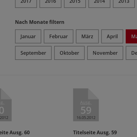
2017
2016
2015
2014
2013
Nach Monate filtern
Januar
Februar
März
April
Ma
September
Oktober
November
D
g.
Ausg.
0
59
.2012
16.05.2012
eite Ausg. 60
Titelseite Ausg. 59