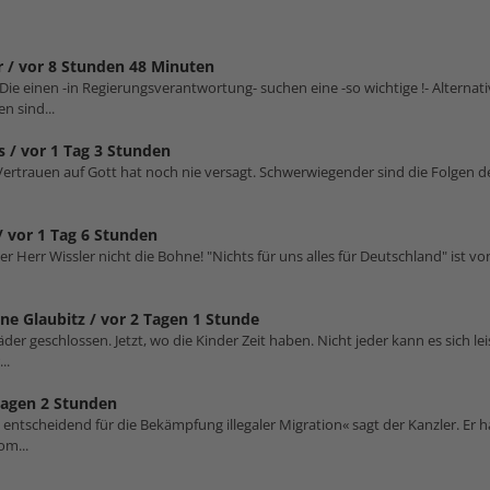
r /
vor 8 Stunden 48 Minuten
 Die einen -in Regierungsverantwortung- suchen eine -so wichtige !- Alterna
n sind...
s /
vor 1 Tag 3 Stunden
. Vertrauen auf Gott hat noch nie versagt. Schwerwiegender sind die Folgen 
/
vor 1 Tag 6 Stunden
er Herr Wissler nicht die Bohne! "Nichts für uns alles für Deutschland" ist von
ne Glaubitz /
vor 2 Tagen 1 Stunde
er geschlossen. Jetzt, wo die Kinder Zeit haben. Nicht jeder kann es sich le
..
Tagen 2 Stunden
tscheidend für die Bekämpfung illegaler Migration« sagt der Kanzler. Er hat
om...