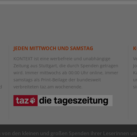
JEDEN MITTWOCH UND SAMSTAG
K
KONTEXT ist eine werbefreie und unabhängige
V
Zeitung aus Stuttgart, die durch Spenden getragen
J
wird. Immer mittwochs ab 00:00 Uhr online, immer
K
samstags als Print-Beilage der bundesweit
u
nd
verbreiteten taz.am wochenende.
s
m von den kleinen und großen Spenden ihrer Leserinnen un