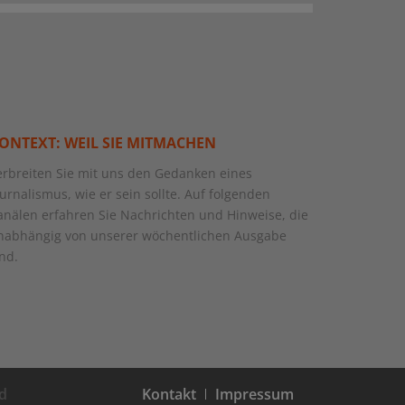
ONTEXT: WEIL SIE MITMACHEN
erbreiten Sie mit uns den Gedanken eines
ournalismus, wie er sein sollte. Auf folgenden
anälen erfahren Sie Nachrichten und Hinweise, die
nabhängig von unserer wöchentlichen Ausgabe
ind.
d
Kontakt
Impressum