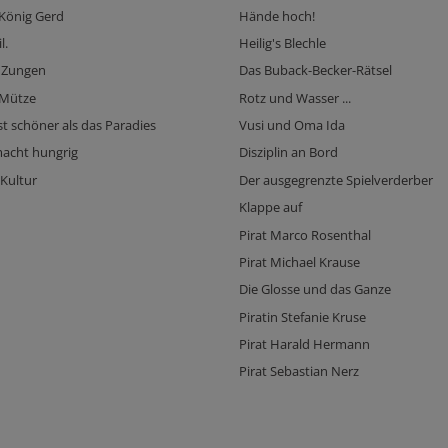
 König Gerd
Hände hoch!
l.
Heilig's Blechle
 Zungen
Das Buback-Becker-Rätsel
 Mütze
Rotz und Wasser ...
st schöner als das Paradies
Vusi und Oma Ida
macht hungrig
Disziplin an Bord
 Kultur
Der ausgegrenzte Spielverderber
Klappe auf
Pirat Marco Rosenthal
Pirat Michael Krause
Die Glosse und das Ganze
Piratin Stefanie Kruse
Pirat Harald Hermann
Pirat Sebastian Nerz