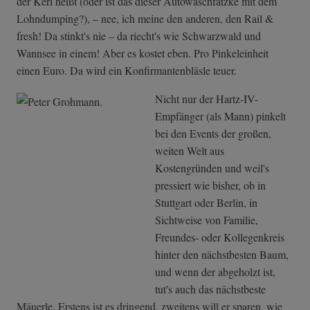
der Kerl heißt (oder ist das dieser Autowaschfatzke mit dem
Lohndumping?), – nee, ich meine den anderen, den Rail &
fresh! Da stinkt's nie – da riecht's wie Schwarzwald und
Wannsee in einem! Aber es kostet eben. Pro Pinkeleinheit
einen Euro. Da wird ein Konfirmantenbläsle teuer.
Nicht nur der Hartz-IV-
Empfänger (als Mann) pinkelt
bei den Events der großen,
weiten Welt aus
Kostengründen und weil's
pressiert wie bisher, ob in
Stuttgart oder Berlin, in
Sichtweise von Familie,
Freundes- oder Kollegenkreis
hinter den nächstbesten Baum,
und wenn der abgeholzt ist,
tut's auch das nächstbeste
Mäuerle. Erstens ist es dringend, zweitens will er sparen, wie