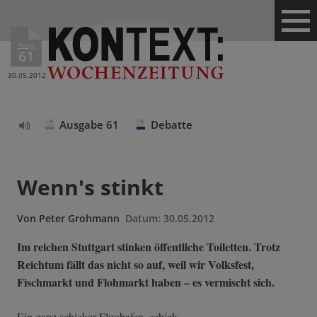
Ausg.
61
30.05.2012
Ausgabe 61
Debatte
Text
vorlesen
Wenn's stinkt
Von
Peter Grohmann
Datum:
30.05.2012
Im reichen Stuttgart stinken öffentliche Toiletten. Trotz
Reichtum fällt das nicht so auf, weil wir Volksfest,
Fischmarkt und Flohmarkt haben – es vermischt sich.
Ein ganz schicker Flughafen, schick