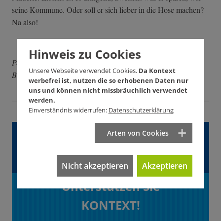
seine Kommune. Oder soll er sich lieber in die Hose machen?
Na also!
Hinweis zu Cookies
Peter Grohmann ist Kabarettist und Gründer des
Unsere Webseite verwendet Cookies.
Da Kontext
Bürgerprojekts Die AnStifter.
werbefrei ist, nutzen die so erhobenen Daten nur
uns und können nicht missbräuchlich verwendet
werden.
Einverständnis widerrufen:
Datenschutzerklärung
Gefällt Ihnen dieser
Arten von Cookies
Artikel?
Nicht akzeptieren
Akzeptieren
Unterstützen Sie
KONTEXT!