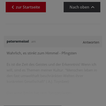
zur
Startseite
Nach oben
peterwmeisel
am
Antworten
Wahrlich, es stinkt zum Himmel - Pfingsten
Es ist die Zeit des Geistes und der Erkenntnis! Wenn ich
will, sind es Themen meiner Kultur. "Menschen leben in
den fast umwelthaft beschränkten Welten ihrer
konkreten Gesellschaft" ( A.J. Toynbee)
Das arme Berlin hat sein "bestgeplantes…