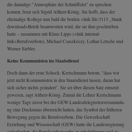
die damalige "Atmosphäre der Schnüffelei" zu sprechen
kommt, freut sich Sigrid Altherr-König. Sie hofft, dass der
ehemalige Kollege nun bald die beiden <link file:3113 _blank
download>Briefe beantworten wird, die sie ihm geschrieben
hatte – zusammen mit Klaus Lipps (<link internal-
link>Berufsverbote), Michael Csaszkóczy, Lothar Letsche und
Werner Siebler.
Keine Kommunisten im Staatsdienst
Doch dann der erste Schock: Kretschmann betont, "dass wir
jetzt nicht Kommunisten in den Staatsdienst lassen, daran hat
sich sicher nichts geändert". Sie sei über diesen Satz entsetzt
gewesen, sagt Altherr-König. Zumal die Lehrer Kretschmann
wenige Tage zuvor bei der GEW-Landesdeleg­iertenversammlu­
ng eine Duckmaus überreicht hatten, das Symbol der früheren
Bewegung gegen die Berufsverbote. Die Gewerkschaft
Erziehung und Wissenschaft (GEW) hatte die Landesregierung
aufgefordert, die Berufsverbotsopfer zu rehabilitieren und zu