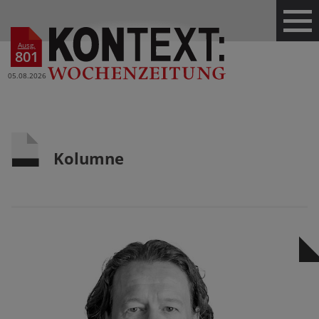
Ausg.
801
05.08.2026
Kolumne