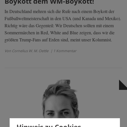
Boykott dem WM-Boykott!
In Deutschland mehren sich die Rufe nach einem Boykott der
Fußballweltmeisterschaft in den USA (und Kanada und Mexiko).
Richtig wäre das Gegenteil: Wir Deutschen sollten mit einem
Sommermärchen in Red, White and Blue zeigen, dass wir die
größten Trump-Fans auf Erden sind, meint unser Kolumnist.
Von Cornelius W. M. Oettle
| 1 Kommentar
Hinweis zu Cookies