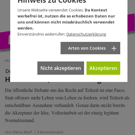
Unsere Webseite verwendet Cookies.
Da Kontext
werbefrei ist, nutzen die so erhobenen Daten nur
uns und können nicht missbräuchlich verwendet
werden.
Einverständnis widerrufen:
Datenschutzerklärung
Arten von Cookies
04.02.2026 (Ausgabe 775)
Nicht akzeptieren
Akzeptieren
Debatte um Arbeitszeit
Hände hoch, Umverteilung!
Die öffentliche Debatte um das Recht auf Teilzeit ist eine Farce.
Statt offensiv mehr Leben vom Leben zu fordern, wird Teilzeit als
entschuldbare Ausnahme verhandelt. Genau darin steckt bereits
die Akzeptanz der Idee, Vollzeitarbeit sei der einzig legitime
Normalzustand.
Von Elena Wolf
| 3 Kommentare