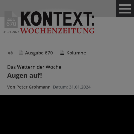
Ausg.
670
31.01.2024
Ausgabe 670
Kolumne
Text
vorlesen
Das Wettern der Woche
Augen auf!
Von
Peter Grohmann
Datum:
31.01.2024