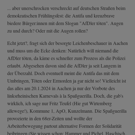
... aber unerschrocken verschreckt auf deutschen Straßen beim
demokratischen Frühlingsfest: die Antifa und kreuzbrave
biedere Bürger:innen mit dem Slogan "AfDler töten". Augen
zu und durch? Oder mit die Augen rollen?
Echt jetzt?, fragt sich der besorgte Leichenbeschauer in Aachen
und muss um die Ecke denken: Natürlich will niemand die
AfDler töten, da käme es schneller zum Prozess als die Polizei
erlaubt. Abgesehen davon sind die AfDler ja seit Langem in
der Überzahl. Doch eventuell meint die Antifa das mit dem
Umbringen, Töten oder Ermorden ja gar nicht so! Vielleicht ist
das alles am 20.1.2024 in Aachen ja nur der Vorbote des
linksrheinischen Karnevals à la Spaßguerilla. Doch, die gab's
wirklich, ich sage nur Fritz Teufel (Hie gut Wirtemberg
allewege!), Kommune 1, ApO, Kunzelmann. Die Spaßguerilla
provozierte in den 68er-Zeiten und wollte der
Arbeiterbewegung partout alternative Formen der Solidarität
beibringen (Sie wissen schon: Hammer und Pichel, Haschisch,