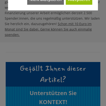
gleichermaßen zugänglich sein sollte – auch denen, die nur
wenig Geld zur Verfügung haben. Eine solidarische
Finanzierung unserer Arbeit ermöglichen derzeit 2.500
Spender:innen, die uns regelmäßig unterstützen. Wir laden
Sie herzlich ein, dazuzugehören!
Schon mit 10 Euro im
Monat sind Sie dabei. Gerne können Sie auch einmalig
spenden.
Gefällt Ihnen dieser
Artikel?
Unterstützen Sie
KONTEXT!