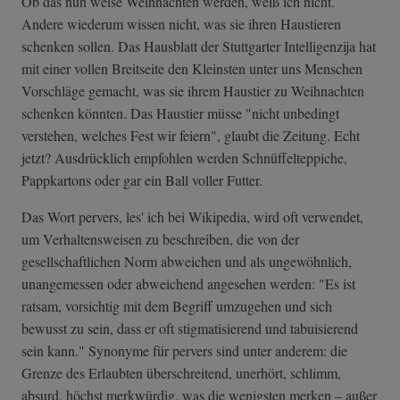
Ob das nun weise Weihnachten werden, weiß ich nicht.
Andere wiederum wissen nicht, was sie ihren Haustieren
schenken sollen. Das Hausblatt der Stuttgarter Intelligenzija hat
mit einer vollen Breitseite den Kleinsten unter uns Menschen
Vorschläge gemacht, was sie ihrem Haustier zu Weihnachten
schenken könnten. Das Haustier müsse "nicht unbedingt
verstehen, welches Fest wir feiern", glaubt die Zeitung. Echt
jetzt? Ausdrücklich empfohlen werden Schnüffelteppiche,
Pappkartons oder gar ein Ball voller Futter.
Das Wort pervers, les' ich bei Wikipedia, wird oft verwendet,
um Verhaltensweisen zu beschreiben, die von der
gesellschaftlichen Norm abweichen und als ungewöhnlich,
unangemessen oder abweichend angesehen werden: "Es ist
ratsam, vorsichtig mit dem Begriff umzugehen und sich
bewusst zu sein, dass er oft stigmatisierend und tabuisierend
sein kann." Synonyme für pervers sind unter anderem: die
Grenze des Erlaubten überschreitend, unerhört, schlimm,
absurd, höchst merkwürdig, was die wenigsten merken – außer