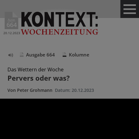
Ausg.
664
20.12.2023
Ausgabe 664
Kolumne
Text
vorlesen
Das Wettern der Woche
Pervers oder was?
Von
Peter Grohmann
Datum:
20.12.2023