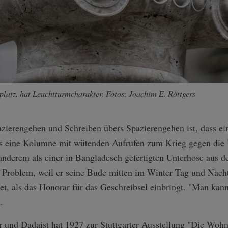
platz, hat Leuchtturmcharakter. Fotos: Joachim E. Röttgers
zierengehen und Schreiben übers Spazierengehen ist, dass e
dass eine Kolumne mit wütenden Aufrufen zum Krieg gegen die
 anderem als einer in Bangladesch gefertigten Unterhose aus
n Problem, weil er seine Bude mitten im Winter Tag und Nacht
t, als das Honorar für das Geschreibsel einbringt. "Man kann
.
r und Dadaist hat 1927 zur Stuttgarter Ausstellung "Die Woh