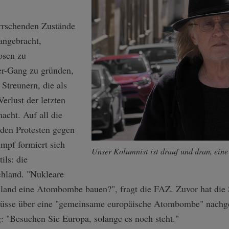
errschenden Zustände
angebracht,
osen zu
er-Gang zu gründen,
Streunern, die als
erlust der letzten
cht. Auf all die
 den Protesten gegen
mpf formiert sich
Unser Kolumnist ist drauf und dran, ein
ils: die
hland. "Nukleare
land eine Atombombe bauen?", fragt die FAZ. Zuvor hat die 
müsse über eine "gemeinsame europäische Atombombe" nachg
g: "Besuchen Sie Europa, solange es noch steht."