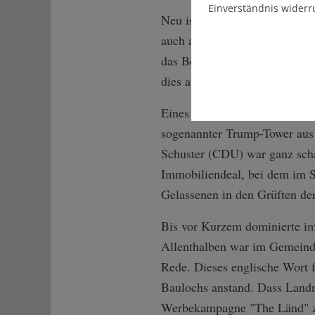
Einverständnis widerr
Neu ist diese Entwicklung ni
auch als Komplexe bekannt. N
das Bedürfnis, an den Wolken
dies auch mit Macho-Gelüsten
Eines der ganz großen Projek
sogenannter Trump-Tower aus
Schuster (CDU) war ganz scha
Immobiliendeal, bei dem im St
Gelassenen in den Grüften der
Bis vor Kurzem dominierte im 
Allenthalben war im Gemeind
Rede. Dieses englische Wort 
Baulochs anstand. Dass Land
Werbekampagne "The Länd" zu