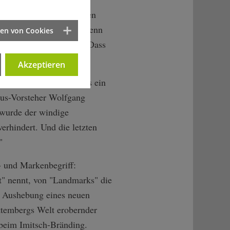
ie-Süchte, in Fachkreisen
ie vom Abriss bedroht. Denn
ten von Cookies
st monströs verbreitet. Dass
t mit jedem Leuchtturm.
Akzeptieren
n des neuen Jahrtausends ein
aus-Vorsteher Wolfgang
 wurde der windige
erhindert. Und die letzten
"
- und Markenbegriff:
" nennt, von "Landmarks" die
e Aushebung eines neuen
ttembergs Welt erobernder
beim Imitsch-Bränding.