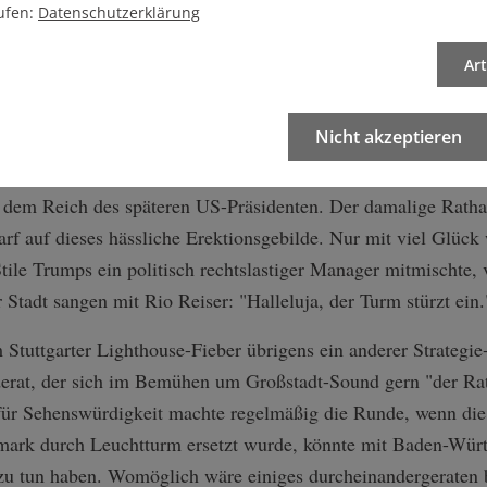
ufen:
Datenschutzerklärung
cht. In maßgeblichen Kessel-Köpfen hausen seit je Gigantoman
ur der Minderwertigkeitskomplex war in dieser Stadt noch n
Ar
 zu kratzen und in den Himmel des Weltruhms einzudringen, i
 nach Viagra-Architektur zu tun hat, liegt nahe. Mann wächs
Nicht akzeptieren
te in diesem Genre der Selbsterhöhung war ja schon zu Begin
 dem Reich des späteren US-Präsidenten. Der damalige Rath
rf auf dieses hässliche Erektionsgebilde. Nur mit viel Glück
ile Trumps ein politisch rechtslastiger Manager mitmischte, v
 Stadt sangen mit Rio Reiser: "Halleluja, der Turm stürzt ein.
Stuttgarter Lighthouse-Fieber übrigens ein anderer Strategie
erat, der sich im Bemühen um Großstadt-Sound gern "der Rat
für Sehenswürdigkeit machte regelmäßig die Runde, wenn di
mark durch Leuchtturm ersetzt wurde, könnte mit Baden-Wür
 tun haben. Womöglich wäre einiges durcheinandergeraten 