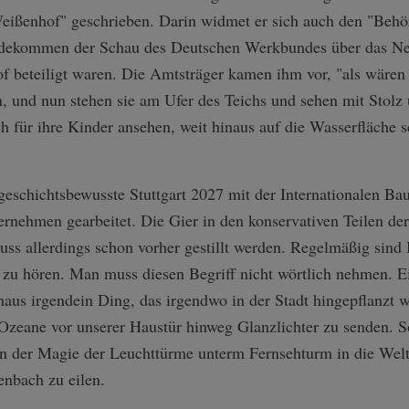
eißenhof" geschrieben. Darin widmet er sich auch den "Behör
ndekommen der Schau des Deutschen Werkbundes über das Ne
 beteiligt waren. Die Amtsträger kamen ihm vor, "als wären
n, und nun stehen sie am Ufer des Teichs und sehen mit Stolz
ch für ihre Kinder ansehen, weit hinaus auf die Wasserfläche
geschichtsbewusste Stuttgart 2027 mit der Internationalen Ba
ernehmen gearbeitet. Die Gier in den konservativen Teilen d
uss allerdings schon vorher gestillt werden. Regelmäßig sind
zu hören. Man muss diesen Begriff nicht wörtlich nehmen. Ei
haus irgendein Ding, das irgendwo in der Stadt hingepflanzt w
 Ozeane vor unserer Haustür hinweg Glanzlichter zu senden. So
on der Magie der Leuchttürme unterm Fernsehturm in die Wel
nbach zu eilen.