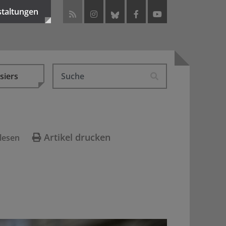
staltungen
siers
Artikel drucken
lesen