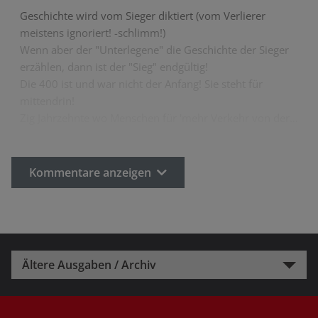
Geschichte wird vom Sieger diktiert (vom Verlierer
meistens ignoriert! -schlimm!)
Wenn aber der "Unterlegene" die Geschichte der Sieger
erzählen, dann ist der "Sieg" endgültig!
Die 400 ist und war nicht der Anfang! Sie steht für
mittendrin!
Zig Jahrzehnte wo Menschen für 'mehr Verkehr von der…
Kommentare anzeigen
Ältere Ausgaben / Archiv