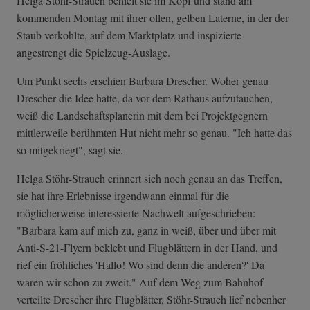
Helga Stöhr-Strauch behielt sie im Kopf und stand am
kommenden Montag mit ihrer ollen, gelben Laterne, in der der
Staub verkohlte, auf dem Marktplatz und inspizierte
angestrengt die Spielzeug-Auslage.
Um Punkt sechs erschien Barbara Drescher. Woher genau
Drescher die Idee hatte, da vor dem Rathaus aufzutauchen,
weiß die Landschaftsplanerin mit dem bei Projektgegnern
mittlerweile berühmten Hut nicht mehr so genau. "Ich hatte das
so mitgekriegt", sagt sie.
Helga Stöhr-Strauch erinnert sich noch genau an das Treffen,
sie hat ihre Erlebnisse irgendwann einmal für die
möglicherweise interessierte Nachwelt aufgeschrieben:
"Barbara kam auf mich zu, ganz in weiß, über und über mit
Anti-S-21-Flyern beklebt und Flugblättern in der Hand, und
rief ein fröhliches 'Hallo! Wo sind denn die anderen?' Da
waren wir schon zu zweit." Auf dem Weg zum Bahnhof
verteilte Drescher ihre Flugblätter, Stöhr-Strauch lief nebenher