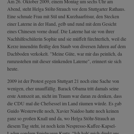
Am 26. Oktober 2009, einem Montag um sechs Uhr am
Abend, steht Helga Stöhr-Strauch vor dem Stuttgarter Rathaus.
Eine schmale Frau mit Stil und Kurzhaarfrisur, den Stecken
einer Laterne in der Hand, gelb und rund mit dem Gesicht
eines Chinesen vorne drauf. Die Laterne hat sie von ihrer
Nachhilfeschülerin Sophie und sie müffelt fürchterlich, weil die
Kerze innendrin fleißig den Staub von diversen Jahren auf dem
Dachboden verkokelt. "Meine Güte, war mir das peinlich, da
rumzustehen mit dieser stinkenden Laterne", erinnert sie sich
heute.
2009 ist der Protest gegen Stuttgart 21 noch eine Sache von
wenigen, eher unauffällig. Barack Obama tritt damals seine
erste Amtszeit an, nicht im Traum war daran zu denken, dass
die CDU mal die Chefsessel im Land räumen würde. Es gab
Guido Westerwelle noch, Xavier Naidoo hatte noch keinen
ganz so großen Knall und da, wo Helga Stöhr-Strauch an
diesem Tag steht, ist noch kein Nespresso-Kaffee-Kapsel-
Laden sondern Spielwaren Kurtz. "Ich hab' mich direkt ans