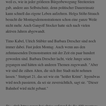
weil es, wie in jeder größeren Bürgerbewegung Streitereien
gab, andere aus Selbstschutz, denn politischer Dauereinsatz
kann schnell das eigene Leben aufzehren. Helga Stöhr-Strauch
besucht die Montagsdemonstrationen schon eine ganze Weile
nicht mehr. Auch Gangolf Stocker hatte sich nach vielen
aktiven Jahren abgewandt.
Timo Kabel, Ulrich Stübler und Barbara Drescher sind noch
immer dabei. Fast jeden Montag. Auch wenn aus den
zehntausenden Demonstranten mit der Zeit ein paar hundert
geworden sind. Barbara Drescher lacht, viele Junge seien
gegangen und hätten sich anderen Themen zugewandt. "Aber
wir sind die zähen Alten, die sich ihre Stadt nicht nehmen
lassen." Stuttgart 21, das sei wie ein "heißer Krimi". Irgendwas
wird noch passieren, da sei sie zuversichtlich, sagt sie. "Dieser
Bahnhof wird nicht gebaut."
Die
<link https: www.bei-abriss-aufstand.de die-400-montags­