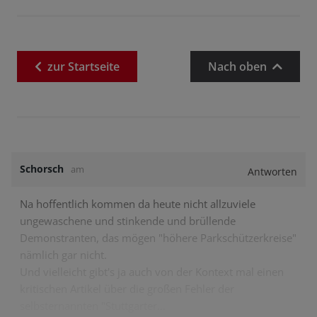
zur
Startseite
Nach oben
Schorsch
am
Antworten
Na hoffentlich kommen da heute nicht allzuviele
ungewaschene und stinkende und brüllende
Demonstranten, das mögen "höhere Parkschützerkreise"
nämlich gar nicht.
Und vielleicht gibt's ja auch von der Kontext mal einen
kritischen Artikel über die großen Fehler der
selbsternannten "Stuttgarter…