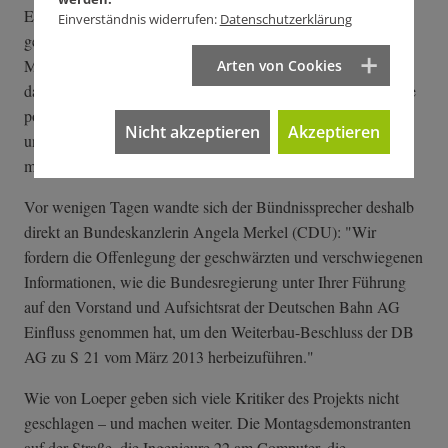
Eigenverantwortung" betreffen. "Die Herausgabe stark
Einverständnis widerrufen:
Datenschutzerklärung
geschwärzter Gesprächsvermerke und das nun schon seit drei
Monaten anhaltende Schweigen des Kanzleramts zu den
Arten von Cookies
dagegen eingelegten Rechtsbehelfen belegen, dass die höchste
politische Ebene rechtliche Maßstäbe der Wirtschaftlichkeit
Nicht akzeptieren
Akzeptieren
und der Sinnhaftigkeit der Eisenbahninfrastruktur hartnäckig
missachtet", sagt von Loeper.
Vor wenigen Tagen wandte sich der Bündnissprecher deshalb
direkt an Bundeskanzlerin Angela Merkel (CDU): "Wir
fordern die Offenlegung der geschwärzten und verschwiegenen
Informationen, wie die Bundesregierung unter Ihrer Führung
auf den Vorstand und Aufsichtsrat der Deutschen Bahn AG
Einfluss genommen hat, um den Weiterbau-Beschluss der DB
AG zu S 21 vom März 2013 herbeizuführen."
Wie von Loeper geben sich viele Kritiker des Projekts nicht
geschlagen – und machen weiter. Die Montagsdemonstranten
auf der Straße, die Ingenieure 22 am Computer, die