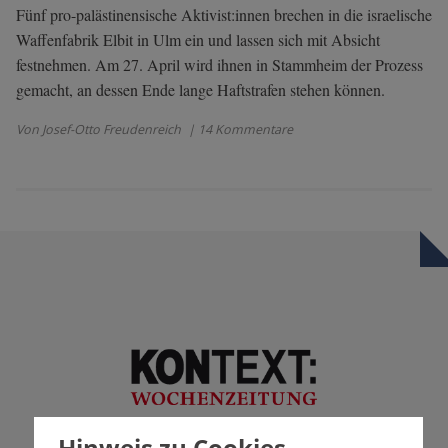
Fünf pro-palästinensische Aktivist:innen brechen in die israelische
Waffenfabrik Elbit in Ulm ein und lassen sich mit Absicht
festnehmen. Am 27. April wird ihnen in Stammheim der Prozess
gemacht, an dessen Ende lange Haftstrafen stehen können.
Von Josef-Otto Freudenreich
| 14 Kommentare
Hinweis zu Cookies