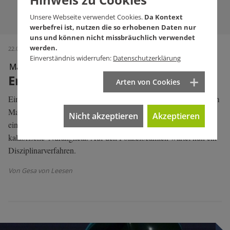
Unsere Webseite verwendet Cookies.
Da Kontext
werbefrei ist, nutzen die so erhobenen Daten nur
uns und können nicht missbräuchlich verwendet
werden.
22.04.2026 (Ausgabe 786)
Einverständnis widerrufen:
Datenschutzerklärung
Mafia-Prozess in Stuttgart
Er wollte nur helfen
Arten von Cookies
Einmal drei Jahre Haft, einmal Freispruch. So lautet das Urteil im
Mafiaprozess gegen die Fellbacher Antonino P. und Eric R.,
Nicht akzeptieren
Akzeptieren
einen Polizisten. Es ging um Geheimnisverrat, Betrug und die
kalabrische 'Ndrangheta. Auf den Polizeibeamten wartet nun ein
Disziplinarverfahren.
Von Gesa von Leesen