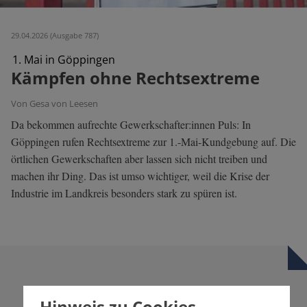
29.04.2026 (Ausgabe 787)
1. Mai in Göppingen
Kämpfen ohne Rechtsextreme
Von Gesa von Leesen
Da bekommen aufrechte Gewerkschafter:innen Puls: In
Göppingen rufen Rechtsextreme zur 1.-Mai-Kundgebung auf. Die
örtlichen Gewerkschaften aber lassen sich nicht treiben und
machen ihr Ding. Das ist umso wichtiger, weil die Krise der
Industrie im Landkreis besonders stark zu spüren ist.
Hinweis zu Cookies