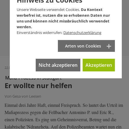
Unsere Webseite verwendet Cookies.
Da Kontext
werbefrei ist, nutzen die so erhobenen Daten nur
uns und können nicht missbräuchlich verwendet
werden.
Einverständnis widerrufen:
Datenschutzerklärung
Arten von Cookies
Nicht akzeptieren
Akzeptieren
22.04.2026 (Ausgabe 786)
Mafia-Prozess in Stuttgart
Er wollte nur helfen
Von Gesa von Leesen
Einmal drei Jahre Haft, einmal Freispruch. So lautet das Urteil im
Mafiaprozess gegen die Fellbacher Antonino P. und Eric R.,
einen Polizisten. Es ging um Geheimnisverrat, Betrug und die
kalabrische 'Ndrangheta. Auf den Polizeibeamten wartet nun ein