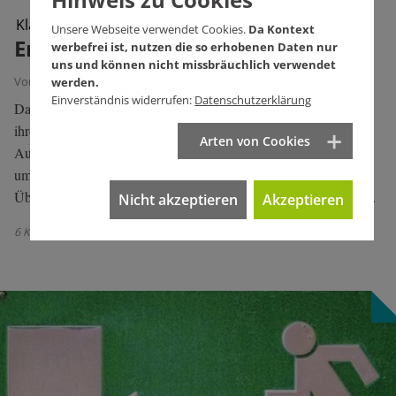
Klage zu S-21-Mehrkosten
Unsere Webseite verwendet Cookies.
Da Kontext
Ende des ersten Akts
werbefrei ist, nutzen die so erhobenen Daten nur
uns und können nicht missbräuchlich verwendet
Von Oliver Stenzel
werden.
Einverständnis widerrufen:
Datenschutzerklärung
Das Verwaltungsgericht Stuttgart hat die Klage der Bahn gegen
ihre Stuttgart-21-Projektpartner in vollem Umfang abgewiesen.
Arten von Cookies
Aus der sogenannten Sprechklausel des Finanzierungsvertrags,
um die es vor allem ging, lasse sich keine Bereitschaft zur
Übernahme von Mehrkosten ableiten. Zu Ende ist es damit nicht.
Nicht akzeptieren
Akzeptieren
6 Kommentare