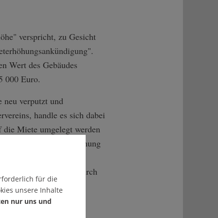
öhe" verspricht, zu Gesicht
ieterhöhungsankündigung".
 den Wert des Gebäudes
35 000 Euro.
 neu verputzt und
vereins, handle es sich dabei
uf die Miete umgelegt werden
 aufgelistet und in Rechnung
ägig bekannt. Eine
Wert zu erhöhen, etwa durch
forderlich für die
kies unsere Inhalte
ten nur uns und