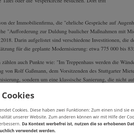
Tafel oder die Vesperkirche besuchen. Dort tritt
von der Immobilienfirma, die "ehrliche Gespräche auf Augenh
iche "Aufforderung zur Duldung baulicher Maßnahmen mit M
2018. Darin aufgelistet sind verschiedene Investitionen, die
hätzung für die geplante Modernisierung: etwa 775 000 bis 8
zählen auch Punkte wie: "Im Treppenhaus werden die Wände
g von Rolf Gaßmann, dem Vorsitzenden des Stuttgarter Mieter
isierung, sondern um eine klassische Sanierung, die nicht a
nisierungen viel getrickst", sagt er, viele Maßnahmen würden
 Cookies
eren Kriterien gar nicht erfüllten. Die BauWerk ist ihm einschl
b, eine Immobilie nicht nur Instand zu halten, sondern ihren 
endet Cookies.
Diese haben zwei Funktionen: Zum einen sind sie er
ng, Schallschutz oder einen neuen Fahrstuhl.
alität unserer Website. Zum anderen können wir mit Hilfe der Coo
verbessern.
Da Kontext werbefrei ist, nutzen die so erhobenen Da
uchlich verwendet werden.