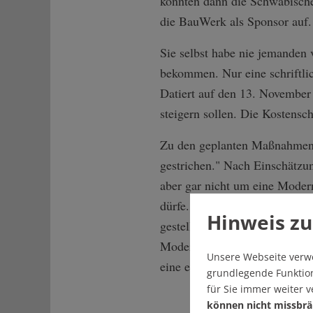
könnten dann die Schwäbische 
die BauWerk als Sponsor auf.
Sie selbst habe nie jemanden 
bekommen. Nur eine schriftl
Datiert auf den 13. November 
steigern sollen. Die Kostensc
Zu den geplanten Maßnahmen 
gestrichen." Nach Einschätzun
aber gar nicht um eine Modern
dürfe. "Leider wird bei Moder
Hinweis zu
gestellt, die die erforderlich
Modernisierung zielt darauf a
Unsere Webseite verw
eine energie-effiziente Dämmu
grundlegende Funktion
für Sie immer weiter 
können nicht missbrä