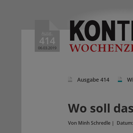
Ausg.
414
06.03.2019
Ausgabe 414
Wi
Wo soll da
Von
Minh Schredle
|
Datum