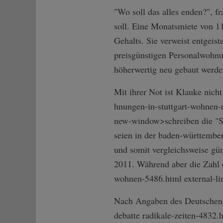
"Wo soll das alles enden?", f
soll. Eine Monatsmiete von 11
Gehalts. Sie verweist entgeis
preisgünstigen Personalwohnun
höherwertig neu gebaut werde
Mit ihrer Not ist Klauke nicht
hnungen-in-stut­tgart-wohnen-
n­ew-window>schre­iben die "S
seien in der baden-württembe
und somit vergleichsweise gü
2011. Während aber die Zahl d
wohnen-5486.htm­l external-l
Nach Angaben des Deutschen I
debatte radikale-zeiten-4832