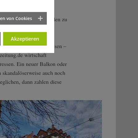
ten von Cookies
ren MieterInnen abbezahlen zu
n elf Prozent der
er Möglichkeit Gebrauch
Akzeptieren
om Mieter finanzieren lassen –
eitung.de wirtschaft
ressen. Ein neuer Balkon oder
n skandalöserweise auch noch
eglichen, dann zahlen diese