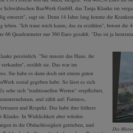
 der Schwäbischen BauWerk GmbH, das Tanja Klauke im verg
lig entsetzt", sagt sie. Denn 14 Jahre lang konnte die Kranke
g leben. "Ich traue mich kaum, das zu erzählen", betont die 44
hre 66 Quadratmeter nur 360 Euro gezahlt. "Das ist ja heutzutag
Klauke persönlich. "Sie musste das Haus, ihr
verkaufen", erzählt sie. Das war im
es. Sie habe es dann doch mit einem guten
auWerk sozial gegeben habe. So lässt es sich
Es sehe sich "traditionellen Werten" verpflichtet,
ienunternehmen, und zählt auf: Fairness,
 Vertrauen und Respekt. Das habe ihre frühere
et Klauke. In Wirklichkeit aber würden
gen in die Obdachlosigkeit getrieben, und
Die Mieter