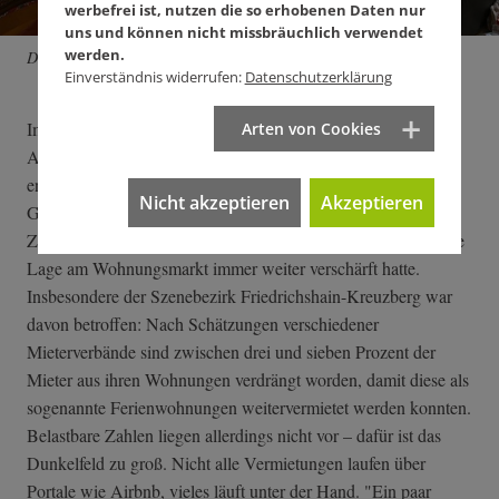
werbefrei ist, nutzen die so erhobenen Daten nur
uns und können nicht missbräuchlich verwendet
werden.
Das echte Bett.
Einverständnis widerrufen:
Datenschutzerklärung
Im Frühjahr 2016 könnte ein solches Verbot in Kraft treten:
Arten von Cookies
Aktuell arbeitet die Stuttgarter Stadtverwaltung an einem
entsprechenden Satzungsentwurf. Vorbild könnte die
Nicht akzeptieren
Akzeptieren
Gesetzgebung in Berlin sein: Hier ist 2013 ein
Zweckentfremdungsverbot in Kraft getreten, nachdem sich die
Lage am Wohnungsmarkt immer weiter verschärft hatte.
Insbesondere der Szenebezirk Friedrichshain-Kreuzberg war
davon betroffen: Nach Schätzungen verschiedener
Mieterverbände sind zwischen drei und sieben Prozent der
Mieter aus ihren Wohnungen verdrängt worden, damit diese als
sogenannte Ferienwohnungen weitervermietet werden konnten.
Belastbare Zahlen liegen allerdings nicht vor – dafür ist das
Dunkelfeld zu groß. Nicht alle Vermietungen laufen über
Portale wie Airbnb, vieles läuft unter der Hand. "Ein paar