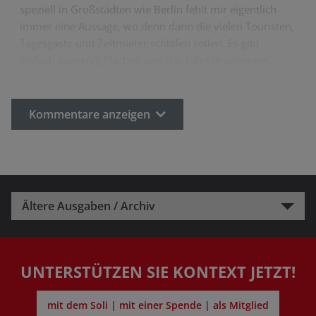
speziell in Großstädten wie Berlin fehlt mir eigentlich
immer eine Aussage, wo denn dann die vielen Touristen,
Tagesgäste und Zeitmieter schlafen sollen. Es gibt
einfach zu wenig Flächen und das führt in unserem…
Kommentare anzeigen
Ältere Ausgaben / Archiv
UNTERSTÜTZEN SIE KONTEXT JETZT!
mit dem Soli | mit einer Spende | als Mitglied