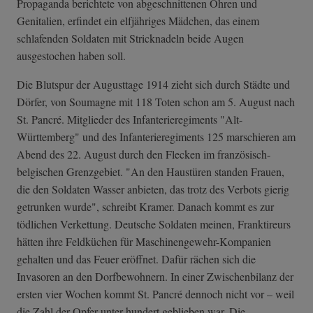
Propaganda berichtete von abgeschnittenen Ohren und
Genitalien, erfindet ein elfjähriges Mädchen, das einem
schlafenden Soldaten mit Stricknadeln beide Augen
ausgestochen haben soll.
Die Blutspur der Augusttage 1914 zieht sich durch Städte und
Dörfer, von Soumagne mit 118 Toten schon am 5. August nach
St. Pancré. Mitglieder des Infanterieregiments "Alt-
Württemberg" und des Infanterieregiments 125 marschieren am
Abend des 22. August durch den Flecken im französisch-
belgischen Grenzgebiet. "An den Haustüren standen Frauen,
die den Soldaten Wasser anbieten, das trotz des Verbots gierig
getrunken wurde", schreibt Kramer. Danach kommt es zur
tödlichen Verkettung. Deutsche Soldaten meinen, Franktireurs
hätten ihre Feldküchen für Maschinengewehr-Kompanien
gehalten und das Feuer eröffnet. Dafür rächen sich die
Invasoren an den Dorfbewohnern. In einer Zwischenbilanz der
ersten vier Wochen kommt St. Pancré dennoch nicht vor – weil
die Zahl der Opfer unter hundert geblieben war. Die