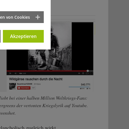
ten von Cookies
Akzeptieren
liebt bei einer halben Million Weltkriegs-Fans:
ergreens der vertonten Kriegslyrik auf Youtube.
reenshot.
ancholisch zugleich wirkt.