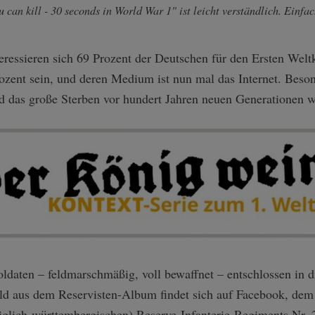
 can kill - 30 seconds in World War 1" ist leicht verständlich. Einfa
ressieren sich 69 Prozent der Deutschen für den Ersten Weltk
rozent sein, und deren Medium ist nun mal das Internet. Beso
d das große Sterben vor hundert Jahren neuen Generationen w
ldaten – feldmarschmäßig, voll bewaffnet – entschlossen in 
ild aus dem Reservisten-Album findet sich auf Facebook, dem
niglich-württembergischen) Reserve-Infanterie-Regiments Nr