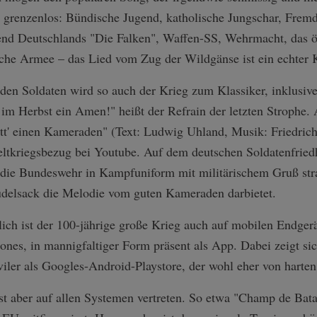
er grenzenlos: Bündische Jugend, katholische Jungschar, Fremd
ugend Deutschlands "Die Falken", Waffen-SS, Wehrmacht, das ö
che Armee – das Lied vom Zug der Wildgänse ist ein echter K
den Soldaten wird so auch der Krieg zum Klassiker, inklusiv
im Herbst ein Amen!" heißt der Refrain der letzten Strophe.
att' einen Kameraden" (Text: Ludwig Uhland, Musik: Friedrich
Weltkriegsbezug bei Youtube. Auf dem deutschen Soldatenfrie
o die Bundeswehr in Kampfuniform mit militärischem Gruß st
delsack die Melodie vom guten Kameraden darbietet.
lich ist der 100-jährige große Krieg auch auf mobilen Endgerä
nes, in mannigfaltiger Form präsent als App. Dabei zeigt si
viler als Googles-Android-Playstore, der wohl eher von harten
t aber auf allen Systemen vertreten. So etwa "Champ de Bata