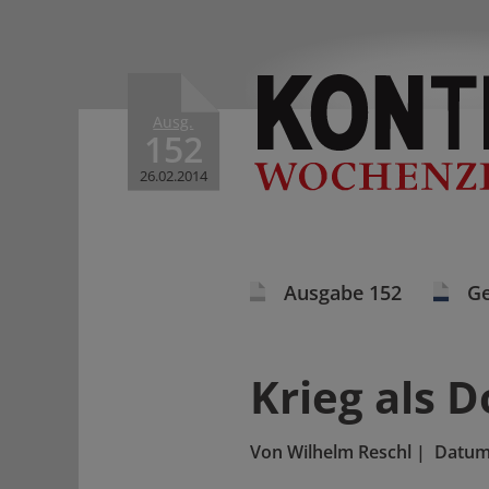
Ausg.
152
26.02.2014
Ausgabe 152
Ge
Krieg als 
Von
Wilhelm Reschl
|
Datum