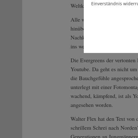
Einverständnis widerr
Weltkriege erinnern.
Alle wollen so ihr kleines Stü
hinüberretten. Die Ehrenbüche
Nachkommen zeitgemäß überli
ins weite Feld des World Wi
Die Evergreens der vertonten K
Youtube. Da geht es nicht um 
die Bauchgefühle angesproche
unterlegt mit einer Fotomonta
wachend, kämpfend, ist als Y
angesehen worden.
Walter Flex hat den Text von
schrillem Schrei nach Norden
Generationen an Jungmännern 