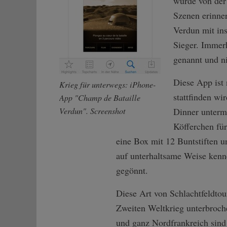
wurde von der
Szenen erinner
Verdun mit in
Sieger. Immer
genannt und ni
Diese App ist
Krieg für unterwegs: iPhone-
stattfinden wi
App "Champ de Bataille
Verdun". Screenshot
Dinner unterm 
Köfferchen für
eine Box mit 12 Buntstiften u
auf unterhaltsame Weise kenne
gegönnt.
Diese Art von Schlachtfeldtou
Zweiten Weltkrieg unterbroch
und ganz Nordfrankreich sin