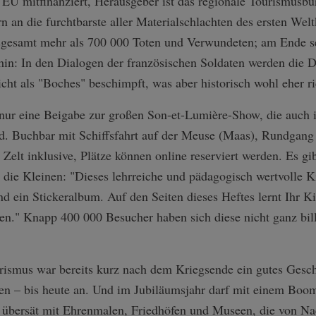
 EU mitfinanziert, Herausgeber ist das regionale Tourismusb
n an die furchtbarste aller Materialschlachten des ersten Welt
sgesamt mehr als 700 000 Toten und Verwundeten; am Ende se
hin: In den Dialogen der französischen Soldaten werden die 
cht als "Boches" beschimpft, was aber historisch wohl eher ri
 nur eine Beigabe zur großen Son-et-Lumière-Show, die auch
rd. Buchbar mit Schiffsfahrt auf der Meuse (Maas), Rundgang
Zelt inklusive, Plätze können online reserviert werden. Es gi
 die Kleinen: "Dieses lehrreiche und pädagogisch wertvolle Ki
nd ein Stickeralbum. Auf den Seiten dieses Heftes lernt Ihr K
n." Knapp 400 000 Besucher haben sich diese nicht ganz bill
rismus war bereits kurz nach dem Kriegsende ein gutes Geschä
en – bis heute an. Und im Jubiläumsjahr darf mit einem Boo
d übersät mit Ehrenmalen, Friedhöfen und Museen, die von N