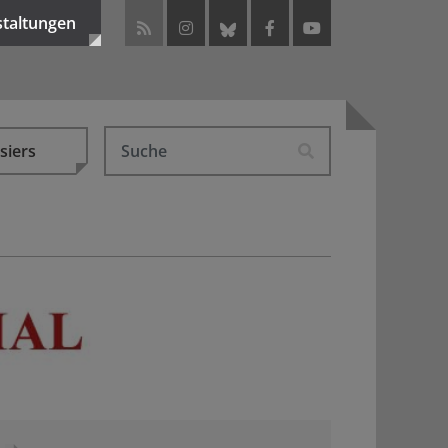
staltungen
siers