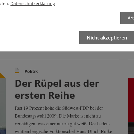
ufen:
Datenschutzerklärung
Ar
Nicht akzeptieren
Politik
Der Rüpel aus der
ersten Reihe
Fast 19 Prozent holte die Südwest-FDP bei der
Bundestagswahl 2009. Die Marke ist nicht zu
verteidigen, was einer nur zu gut weiß: Der baden-
württembergische Fraktionschef Hans-Ulrich Rülke