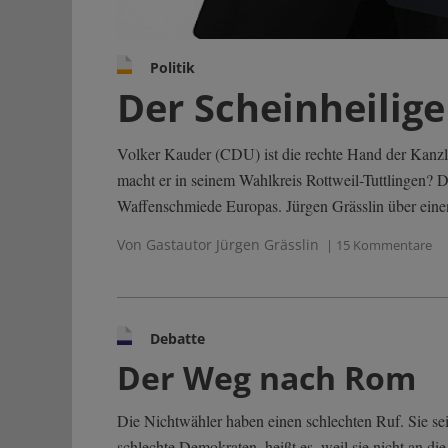
Politik
Der Scheinheilige
Volker Kauder (CDU) ist die rechte Hand der Kanzler
macht er in seinem Wahlkreis Rottweil-Tuttlingen? D
Waffenschmiede Europas. Jürgen Grässlin über einen
Von Gastautor Jürgen Grässlin
| 15 Kommentare
Debatte
Der Weg nach Rom
Die Nichtwähler haben einen schlechten Ruf. Sie se
schlechte Demokraten, heißt es, weil sie nicht an die