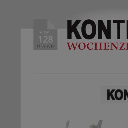
Ausg.
128
11.09.2013