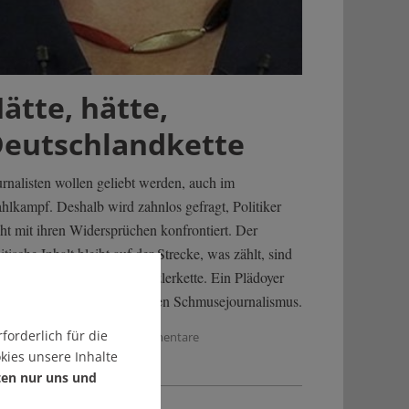
ätte, hätte,
eutschlandkette
urnalisten wollen geliebt werden, auch im
hlkampf. Deshalb wird zahnlos gefragt, Politiker
cht mit ihren Widersprüchen konfrontiert. Der
itische Inhalt bleibt auf der Strecke, was zählt, sind
ßerlichkeiten wie eine Kanzlerkette. Ein Plädoyer
r mehr Störenfriede und gegen Schmusejournalismus.
forderlich für die
n Ulrich Viehöver
| 6 Kommentare
kies unsere Inhalte
ten nur uns und