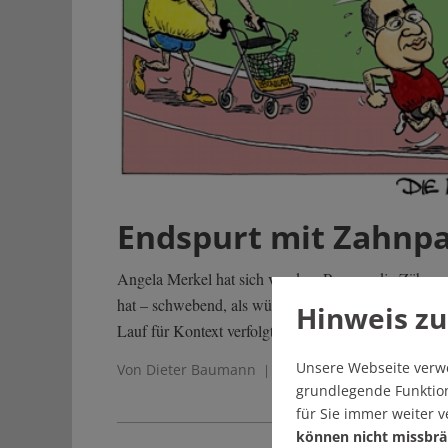
Endspurt mit Zahnp
Angela Merkel hat sich vor dem Rennen die Zähne g
hat – schwebend, als würden ihre Füße den Boden b
Hinweis zu
Lauf für Kontext verfolgt.
Unsere Webseite verw
Von Dieter Baumann
| 1 Kommentar
grundlegende Funktion
für Sie immer weiter 
können nicht missbrä