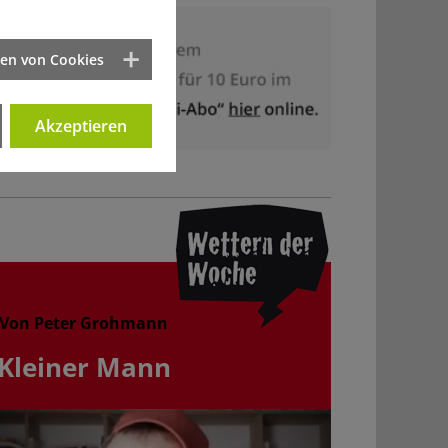
ten von Cookies
Akzeptieren
Von Peter Grohmann
Kleiner Mann