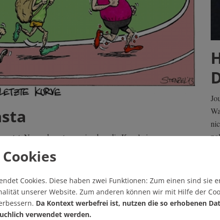
H
D
Jo
asta
Wa
ni
pol
eputzt. Nur so konnte es sein, dass die Kanzlerin gewonnen
Äu
erühren. Radioreporter Dieter Baumann hat ihren triumphalen
 Cookies
fü
endet Cookies.
Diese haben zwei Funktionen: Zum einen sind sie er
Vo
alität unserer Website. Zum anderen können wir mit Hilfe der Coo
verbessern.
Da Kontext werbefrei ist, nutzen die so erhobenen Da
uchlich verwendet werden.