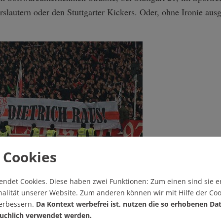
lautern oder den Stuttgarter Kickers. Oder, ohne Ironie aus
ihren Präsidenten. Foto: Commando
 Cookies
endet Cookies.
Diese haben zwei Funktionen: Zum einen sind sie er
ufsichtsrat und Daimler-Personalvorstand Wilfried Porth den
alität unserer Website. Zum anderen können wir mit Hilfe der Coo
mler beim VfB als Präsidenten installierte. Als den Mann, de
verbessern.
Da Kontext werbefrei ist, nutzen die so erhobenen Da
zügig über die Bühne zu bringen. Damit der Daimler ein für 
uchlich verwendet werden.