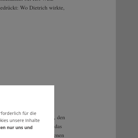
gedrückt: Wo Dietrich wirkte,
forderlich für die
 Karriereweg des Mannes, den
kies unsere Inhalte
r schmerzfrei genug war, das
ten nur uns und
allemal Ruhe vor der eigenen