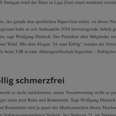
 Stuttgart wird der Sturz in Liga Zwei einen mittleren zweist
ns, der gerade den sportlichen Super-Gau erlebt, ist dieser N
sgesamt habe er seit Amtsantritt 2016 hervorragende Arbeit ge
 sagt Wolfgang Dietrich. Der Präsident aller Mitglieder woll
er Wahl. Mit dem Slogan "JA zum Erfolg" wurden die Verein
ls beim VfB in eine Aktiengesellschaft begeistert – Erfolgsb
öllig schmerzfrei
werde er nicht zurücktreten, seiner Verantwortung wolle er ge
ger seien jetzt Ruhe und Kontinuität. Sagt Wolfgang Dietric
Kontinuität sind ja quasi das Markenzeichen dieses Machers,
im Softwareunternehmen Strässle, bei Stuttgart 21, im Sportr