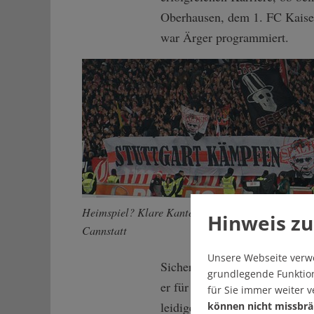
Oberhausen, dem 1. FC Kaisers
war Ärger programmiert.
Heimspiel? Klare Kante der VfB-Fankurve gegen 
Hinweis zu
Cannstatt
Unsere Webseite verw
Sicherlich kannte auch VfB-A
grundlegende Funktion
er für seinen Arbeitgeber Dai
für Sie immer weiter 
leidige Thema Ausgliederung 
können nicht missbrä