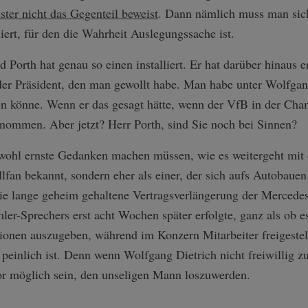
ster nicht das Gegenteil beweist
. Dann nämlich muss man sich
iert, für den die Wahrheit Auslegungssache ist.
Porth hat genau so einen installiert. Er hat darüber hinaus e
der Präsident, den man gewollt habe. Man habe unter Wolfgang
den könne. Wenn er das gesagt hätte, wenn der VfB in der Cha
enommen. Aber jetzt? Herr Porth, sind Sie noch bei Sinnen?
ohl ernste Gedanken machen müssen, wie es weitergeht mit 
llfan bekannt, sondern eher als einer, der sich aufs Autobauen
die lange geheim gehaltene Vertragsverlängerung der Mercede
r-Sprechers erst acht Wochen später erfolgte, ganz als ob es
lionen auszugeben, während im Konzern Mitarbeiter freigeste
 peinlich ist. Denn wenn Wolfgang Dietrich nicht freiwillig zu
r möglich sein, den unseligen Mann loszuwerden.