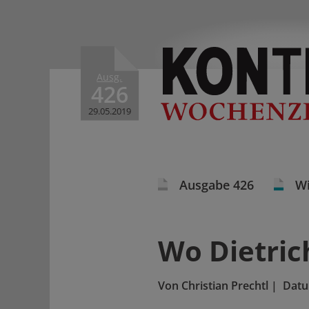
Ausg.
426
29.05.2019
Ausgabe 426
Wi
Wo Dietric
Von
Christian Prechtl
|
Dat