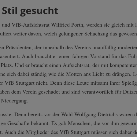
 Stil gesucht
 und VfB-Aufsichtsrat Wilfried Porth, werden sie gleich mit
abuliert weiter davon, welch gelungener Schachzug das gewesen
en Präsidenten, der innerhalb des Vereins unauffällig moderie
sentiert. Auch braucht er einen fähigen Vorstand für das Fü
latz. Und er braucht einen Aufsichtsrat, der mit kompetenten
hne sich dabei ständig wie die Motten ans Licht zu drängen. 
er VfB Stuttgart nicht. Denn diese Leute mitsamt ihrer Spie
e haben dem Verein geschadet und sind verantwortlich für Dutz
n Niedergang.
sste. Denn bereits vor der Wahl Wolfgang Dietrichs waren d
zige Geschäfte bekannt. Es gab Menschen, die vor ihm gewarn
ist. Auch die Mitglieder des VfB Stuttgart müssen sich daher d