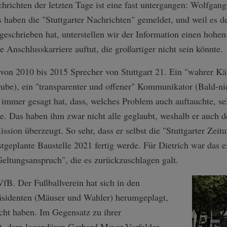
hrichten der letzten Tage ist eine fast untergangen: Wolfgang 
 haben die "Stuttgarter Nachrichten" gemeldet, und weil es d
eschrieben hat, unterstellen wir der Information einen hohe
ne Anschlusskarriere auftut, die großartiger nicht sein könnte.
 von 2010 bis 2015 Sprecher von Stuttgart 21. Ein "wahrer Kä
be), ein "transparenter und offener" Kommunikator (Bald-ni
r immer gesagt hat, dass, welches Problem auch auftauchte, s
be. Das haben ihm zwar nicht alle geglaubt, weshalb er auch
ission überzeugt. So sehr, dass er selbst die "Stuttgarter Zeitu
stgeplante Baustelle 2021 fertig werde. Für Dietrich war das e
Geltungsanspruch", die es zurückzuschlagen galt.
B. Der Fußballverein hat sich in den
äsidenten (Mäuser und Wahler) herumgeplagt,
acht haben. Im Gegensatz zu ihrer
t, dem legendären Gerhard Mayer-Vorfelder.