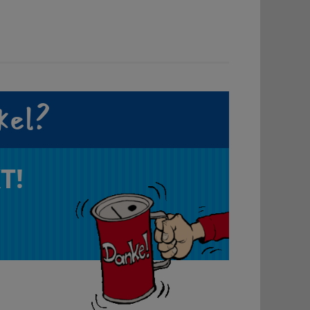
kel?
T!