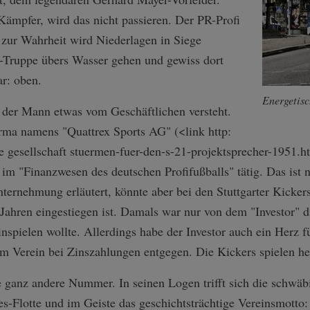
ämpfer, wird das nicht passieren. Der PR-Profi
 zur Wahrheit wird Niederlagen in Siege
a-Truppe übers Wasser gehen und gewiss dort
ar: oben.
Energetisc
s der Mann etwas vom Geschäftlichen versteht.
irma namens "Quattrex Sports AG" (<link http:
esellschaft stuermen-fuer-d­en-s-21-projekt­sprecher-1951.h­
r im "Finanzwesen des deutschen Profifußballs" tätig. Das ist n
Unternehmung erläutert, könnte aber bei den Stuttgarter Kicker
 Jahren eingestiegen ist. Damals war nur von dem "Investor" 
inspielen wollte. Allerdings habe der Investor auch ein Herz f
 Verein bei Zinszahlungen entgegen. Die Kickers spielen heu
e ganz andere Nummer. In seinen Logen trifft sich die schwäbi
s-Flotte und im Geiste das geschichtsträchtige Vereinsmotto: f