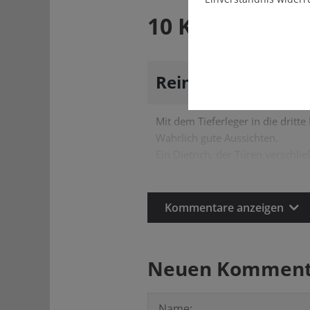
10 Kommentar
Reiner Hofmann
a
Mit dem Tieferleger in die dritte 
Wahrlich gute Aussichten.
Ein Dietrich, der Türen verschließ
Kommentare anzeigen
Neuen Kommenta