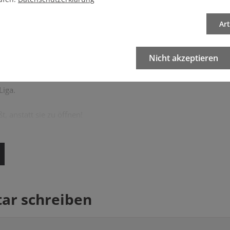
e verfügbar
Ar
Nicht akzeptieren
m
Liga.
t, anstatt sie zu öffnen!
r schreiben