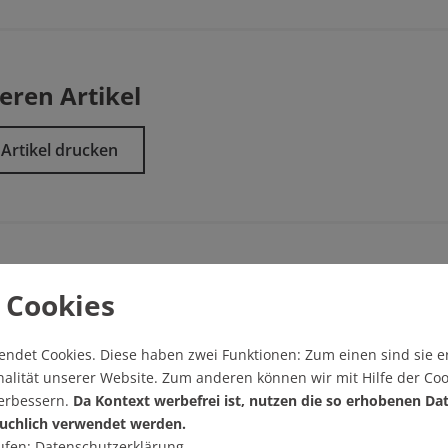
eren Artikel
Artikel drucken
 Cookies
sgabe/
Startseite
endet Cookies.
Diese haben zwei Funktionen: Zum einen sind sie er
alität unserer Website. Zum anderen können wir mit Hilfe der Coo
verbessern.
Da Kontext werbefrei ist, nutzen die so erhobenen Da
uchlich verwendet werden.
ufen:
Datenschutzerklärung