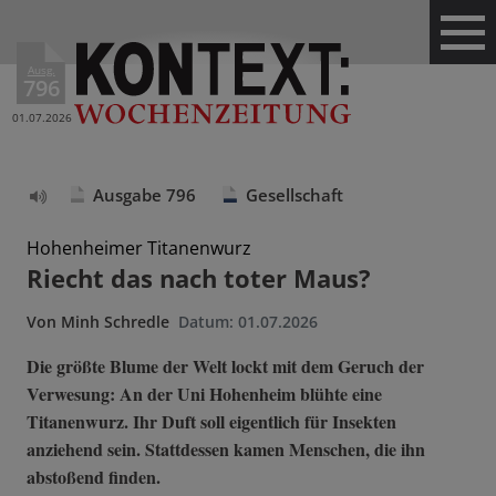
Ausg.
796
01.07.2026
Ausgabe 796
Gesellschaft
Text
vorlesen
Hohenheimer Titanenwurz
Riecht das nach toter Maus?
Von
Minh Schredle
Datum:
01.07.2026
Die größte Blume der Welt lockt mit dem Geruch der
Verwesung: An der Uni Hohenheim blühte eine
Titanenwurz. Ihr Duft soll eigentlich für Insekten
anziehend sein. Stattdessen kamen Menschen, die ihn
abstoßend finden.