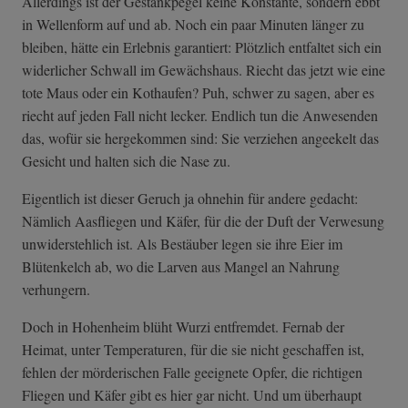
Allerdings ist der Gestankpegel keine Konstante, sondern ebbt
in Wellenform auf und ab. Noch ein paar Minuten länger zu
bleiben, hätte ein Erlebnis garantiert: Plötzlich entfaltet sich ein
widerlicher Schwall im Gewächshaus. Riecht das jetzt wie eine
tote Maus oder ein Kothaufen? Puh, schwer zu sagen, aber es
riecht auf jeden Fall nicht lecker. Endlich tun die Anwesenden
das, wofür sie hergekommen sind: Sie verziehen angeekelt das
Gesicht und halten sich die Nase zu.
Eigentlich ist dieser Geruch ja ohnehin für andere gedacht:
Nämlich Aasfliegen und Käfer, für die der Duft der Verwesung
unwiderstehlich ist. Als Bestäuber legen sie ihre Eier im
Blütenkelch ab, wo die Larven aus Mangel an Nahrung
verhungern.
Doch in Hohenheim blüht Wurzi entfremdet. Fernab der
Heimat, unter Temperaturen, für die sie nicht geschaffen ist,
fehlen der mörderischen Falle geeignete Opfer, die richtigen
Fliegen und Käfer gibt es hier gar nicht. Und um überhaupt