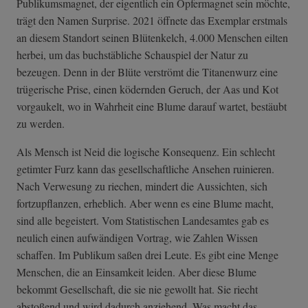
Publikumsmagnet, der eigentlich ein Opfermagnet sein möchte,
trägt den Namen Surprise. 2021 öffnete das Exemplar erstmals
an diesem Standort seinen Blütenkelch, 4.000 Menschen eilten
herbei, um das buchstäbliche Schauspiel der Natur zu
bezeugen. Denn in der Blüte verströmt die Titanenwurz eine
trügerische Prise, einen ködernden Geruch, der Aas und Kot
vorgaukelt, wo in Wahrheit eine Blume darauf wartet, bestäubt
zu werden.
Als Mensch ist Neid die logische Konsequenz. Ein schlecht
getimter Furz kann das gesellschaftliche Ansehen ruinieren.
Nach Verwesung zu riechen, mindert die Aussichten, sich
fortzupflanzen, erheblich. Aber wenn es eine Blume macht,
sind alle begeistert. Vom Statistischen Landesamtes gab es
neulich einen aufwändigen Vortrag, wie Zahlen Wissen
schaffen. Im Publikum saßen drei Leute. Es gibt eine Menge
Menschen, die an Einsamkeit leiden. Aber diese Blume
bekommt Gesellschaft, die sie nie gewollt hat. Sie riecht
abstoßend und wird dadurch anziehend. Was macht das