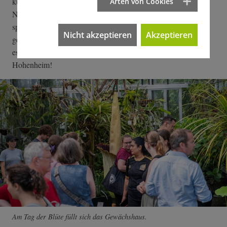
kühlt ab. Beim Routinecheck des Livestreams springt ab
Arten von Cookies
Nachmittag ins Auge, dass die Zahl der Zusehenden
sprunghaft ansteigt. Tatsächlich! Da, da öffnet sich der
Nicht akzeptieren
Akzeptieren
gekräuselte Saum des Blütenkelchs ein Stück weit. Also heißt
es zum zweiten Mal: alles stehen und liegen lassen – auf nach
Hohenheim!
Am Tag der Blüte füllt sich das Gewächshaus.