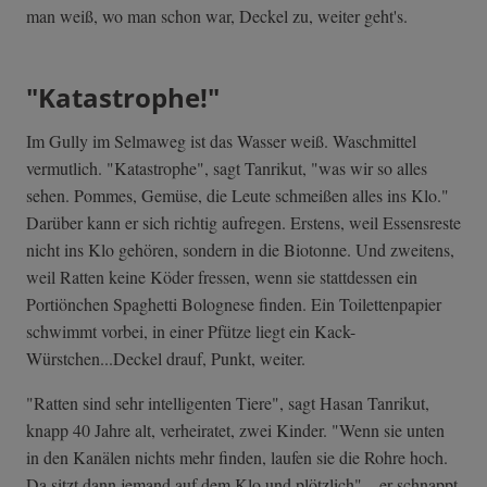
man weiß, wo man schon war, Deckel zu, weiter geht's.
"Katastrophe!"
Im Gully im Selmaweg ist das Wasser weiß. Waschmittel
vermutlich. "Katastrophe", sagt Tanrikut, "was wir so alles
sehen. Pommes, Gemüse, die Leute schmeißen alles ins Klo."
Darüber kann er sich richtig aufregen. Erstens, weil Essensreste
nicht ins Klo gehören, sondern in die Biotonne. Und zweitens,
weil Ratten keine Köder fressen, wenn sie stattdessen ein
Portiönchen Spaghetti Bolognese finden. Ein Toilettenpapier
schwimmt vorbei, in einer Pfütze liegt ein Kack-
Würstchen...Deckel drauf, Punkt, weiter.
"Ratten sind sehr intelligenten Tiere", sagt Hasan Tanrikut,
knapp 40 Jahre alt, verheiratet, zwei Kinder. "Wenn sie unten
in den Kanälen nichts mehr finden, laufen sie die Rohre hoch.
Da sitzt dann jemand auf dem Klo und plötzlich" – er schnappt