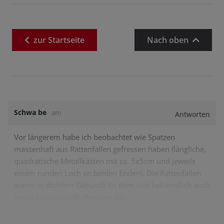
zur
Startseite
Nach oben
Schwa be
am
Antworten
Vor längerem habe ich beobachtet wie Spatzen
massenhaft aus Rattenfallen gefressen haben (längliche,
quadratische Metallkästen mit ca. 5x5cm und jeweils
einem runden Loch an beiden Enden). Die Rattenfallen
waren in dichtem Gebüsch (in dem sich bekanntlich auch
gerne Spatzen aufhalten) bei der…