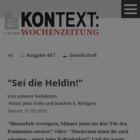
Ausg.
467
11.03.2020
Ausgabe 467
Gesellschaft
Text
vorlesen
"Sei die Heldin!"
Von
unserer Redaktion
Fotos: Jens Volle und Joachim E. Röttgers
Datum:
11.03.2020
"Hausarbeit verweigern, Männer putzt das Klo! Für den
Feminismus sowieso!" Oder: "Mackertum könnt ihr euch
schenken – gegen jedes Rollendenken!" Und das waren