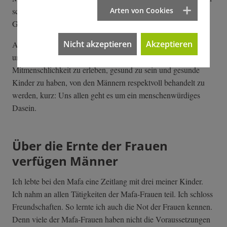
Arten von Cookies
schicke meine Erkenntnisse gleich vorneweg: Die
Gemeinsamkeiten überwiegen die Unterschiede bei weitem.
Nicht akzeptieren
Akzeptieren
Allen Frauen geht es darum, genug zu essen und zu trinken
und eine wohnliche Behausung zu haben, nicht zu frieren,
Mitmenschlichkeit zu erleben, gesund zu sein und gesunde
Kinder zu haben, von den Männern respektvoll behandelt zu
werden, kurz: Uns allen geht es um ein menschenwürdiges
Dasein.
Über die Ernte der Frauen
verfügen Männer
Ich lebte bei den Mafa eine Zeitlang mit drei meiner Kinder.
Ich nahm an allen Tätigkeiten der Mafa-Frauen teil. Ich schloss
Freundschaften. So lernte ich auch die Not der Frauen kennen.
Denn viele der Mafa-Frauen haben nicht die Voraussetzungen