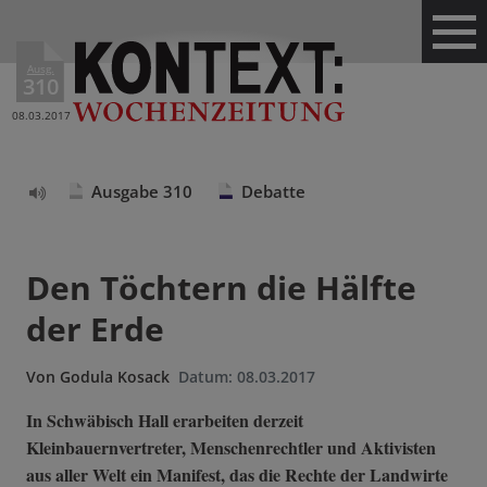
Ausg.
310
08.03.2017
Ausgabe 310
Debatte
Text
vorlesen
Den Töchtern die Hälfte
der Erde
Von
Godula Kosack
Datum:
08.03.2017
In Schwäbisch Hall erarbeiten derzeit
Kleinbauernvertreter, Menschenrechtler und Aktivisten
aus aller Welt ein Manifest, das die Rechte der Landwirte