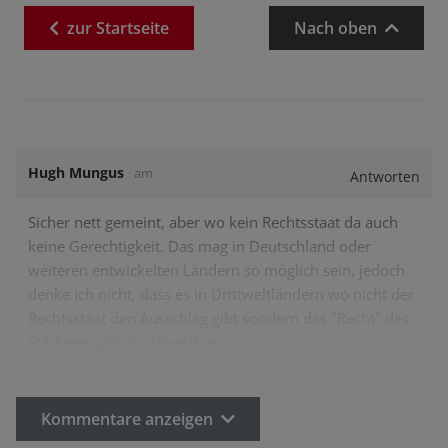
zur
Startseite
Nach oben
Hugh Mungus
am
Antworten
Sicher nett gemeint, aber wo kein Rechtsstaat da auch
keine Gerechtigkeit. Das mag in Deutschland oder
weiteren entwickelten Ländern so möglich sein, jedoch
denke ich nicht, dass es in Drittweltländern wo nicht der
Rechtsstaat den Ausschlag gibt sondern das "Recht" des
Stärkeren gilt, durchsetzbar…
Kommentare anzeigen