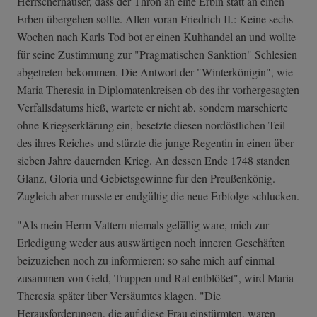
Herrscherhäuser, dass der Thron an eine Erbin statt an einen
Erben übergehen sollte. Allen voran Friedrich II.: Keine sechs
Wochen nach Karls Tod bot er einen Kuhhandel an und wollte
für seine Zustimmung zur "Pragmatischen Sanktion" Schlesien
abgetreten bekommen. Die Antwort der "Winterkönigin", wie
Maria Theresia in Diplomatenkreisen ob des ihr vorhergesagten
Verfallsdatums hieß, wartete er nicht ab, sondern marschierte
ohne Kriegserklärung ein, besetzte diesen nordöstlichen Teil
des ihres Reiches und stürzte die junge Regentin in einen über
sieben Jahre dauernden Krieg. An dessen Ende 1748 standen
Glanz, Gloria und Gebietsgewinne für den Preußenkönig.
Zugleich aber musste er endgültig die neue Erbfolge schlucken.
"Als mein Herrn Vattern niemals gefällig ware, mich zur
Erledigung weder aus auswärtigen noch inneren Geschäften
beizuziehen noch zu informieren: so sahe mich auf einmal
zusammen von Geld, Truppen und Rat entblößet", wird Maria
Theresia später über Versäumtes klagen. "Die
Herausforderungen, die auf diese Frau einstürmten, waren