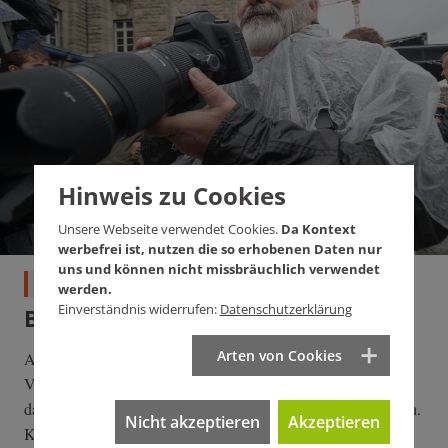
Hinweis zu Cookies
Unsere Webseite verwendet Cookies.
Da Kontext
werbefrei ist, nutzen die so erhobenen Daten nur
uns und können nicht missbräuchlich verwendet
Medien
werden.
Einverständnis widerrufen:
Datenschutzerklärung
Behörden als Pressefeinde
Arten von Cookies
Auf Basis falscher Anschuldigungen seitens Polizei und
Verfassungsschutz wurde der Journalist Alfred Denzinger
dabei behindert, über den Hamburger G20-Gipfel zu berichten.
Nicht akzeptieren
Akzeptieren
Knapp drei Jahre später steht fest: Das war rechtswidrig.