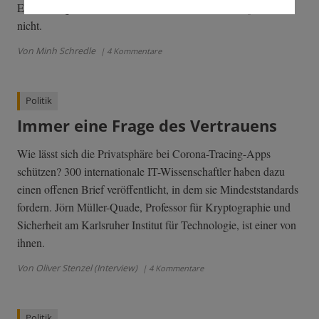
Entschuldigen will sich das verantwortliche Bundespresseamt
nicht.
Von Minh Schredle
| 4 Kommentare
Politik
Immer eine Frage des Vertrauens
Wie lässt sich die Privatsphäre bei Corona-Tracing-Apps
schützen? 300 internationale IT-Wissenschaftler haben dazu
einen offenen Brief veröffentlicht, in dem sie Mindeststandards
fordern. Jörn Müller-Quade, Professor für Kryptographie und
Sicherheit am Karlsruher Institut für Technologie, ist einer von
ihnen.
Von Oliver Stenzel (Interview)
| 4 Kommentare
Politik