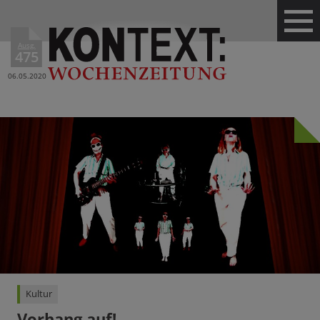
Ausg.
475
06.05.2020
Kultur
Vorhang auf!