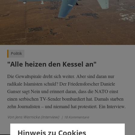
Politik
"Alle heizen den Kessel an"
Die Gewaltspirale dreht sich weiter. Aber sind daran nur
radikale Islamisten schuld? Der Friedensforscher Daniele
Ganser sagt Nein und erinnert daran, dass die NATO einst
einen serbischen TV-Sender bombardiert hat. Damals starben
zehn Journalisten – und niemand hat protestiert. Ein Interview.
Von Jens Wernicke (Interview)
| 18 Kommentare
Hinweis zu Cookies