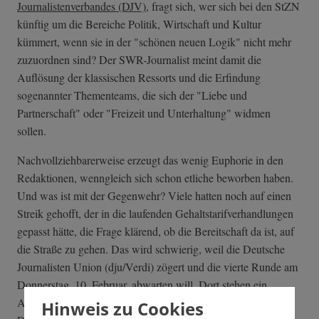
Journalistenverbandes (DJV)
, fragt sich, wer sich bei den StZN
künftig um die Bereiche Politik, Wirtschaft und Kultur
kümmert, wenn sie in der "schönen neuen Logik" nicht mehr
zuzuordnen sind? Der SWR-Journalist meint damit die
Auflösung der klassischen Ressorts und die Erfindung
sogenannter Thementeams, die sich der "Liebe und
Partnerschaft" oder "Freizeit und Unterhaltung" widmen
sollen.
Nachvollziehbarerweise erzeugt das wenig Euphorie in den
Redaktionen, wenngleich sich schon etliche beworben haben.
Und was ist mit der Gegenwehr? Viele hatten noch auf einen
Streik gehofft, der in die laufenden Gehaltstarifverhandlungen
gepasst hätte, die Frage klärend, ob die Bereitschaft da ist, auf
die Straße zu gehen. Das wird schwierig, weil die Deutsche
Journalisten Union (dju/Verdi) zögert und die vierte Runde am
Donnerstag, 10. Februar, abwarten will. Dort stehen ein
Angebot von 1,7 Prozent plus 350 Euro Corona-Prämie zur
Hinweis zu Cookies