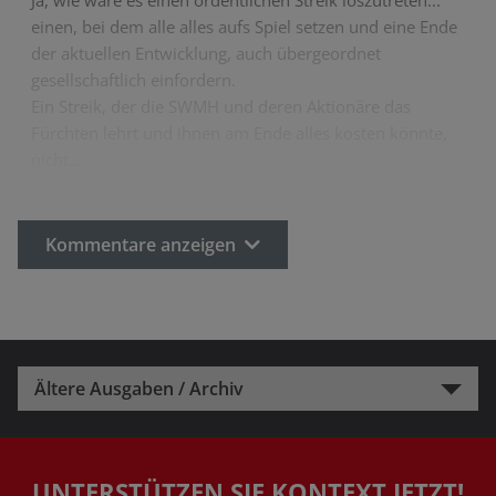
Ja, wie wäre es einen ordentlichen Streik loszutreten...
einen, bei dem alle alles aufs Spiel setzen und eine Ende
der aktuellen Entwicklung, auch übergeordnet
gesellschaftlich einfordern.
Ein Streik, der die SWMH und deren Aktionäre das
Fürchten lehrt und ihnen am Ende alles kosten könnte,
nicht…
Kommentare anzeigen
Ältere Ausgaben / Archiv
UNTERSTÜTZEN SIE KONTEXT JETZT!