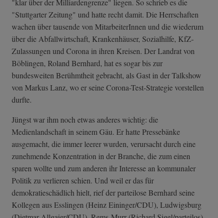
"klar über der Milliardengrenze" liegen. So schrieb es die
"Stuttgarter Zeitung" und hatte recht damit. Die Herrschaften
wachen über tausende von MitarbeiterInnen und die wiederum
über die Abfallwirtschaft, Krankenhäuser, Sozialhilfe, KfZ-
Zulassungen und Corona in ihren Kreisen. Der Landrat von
Böblingen, Roland Bernhard, hat es sogar bis zur
bundesweiten Berühmtheit gebracht, als Gast in der Talkshow
von Markus Lanz, wo er seine Corona-Test-Strategie vorstellen
durfte.
Jüngst war ihm noch etwas anderes wichtig: die
Medienlandschaft in seinem Gäu. Er hatte Pressebänke
ausgemacht, die immer leerer wurden, verursacht durch eine
zunehmende Konzentration in der Branche, die zum einen
sparen wollte und zum anderen ihr Interesse an kommunaler
Politik zu verlieren schien. Und weil er das für
demokratieschädlich hielt, rief der parteilose Bernhard seine
Kollegen aus Esslingen (Heinz Eininger/CDU), Ludwigsburg
(Dietmar Allgaier/CDU), Rems-Murr (Richard Sigel/parteilos)