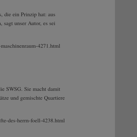
 die ein Prinzip hat: aus
sagt unser Autor, es sei
-masc­hinenraum-4271.­html
 die SWSG. Sie macht damit
ätze und gemischte Quartiere
e-­des-herrn-foell­-4238.html