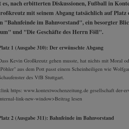
 es, nach erbitterten Diskussionen, Fußball in Kont
Großkreutz mit seinem Abgang tatsächlich auf Platz 
en "Bahnfeinde im Bahnvorstand", ein besorgter Blic
m" und "Die Geschäfte des Herrn Föll".
Platz 1 (Ausgabe 310): Der erwünschte Abgang
Dass Kevin Großkreutz gehen musste, hat nichts mit Moral od
"Pöhler" aus dem Pott passt einem Scheinheiligen wie Wolfgan
Schaufenster des VfB Stuttgart.
<link https: www.kontextwochenzeitung.de gesellschaft der-er
internal-link-n­ew-window>Beitr­ag lesen
Platz 2 (Ausgabe 311): Bahnfeinde im Bahnvorstand