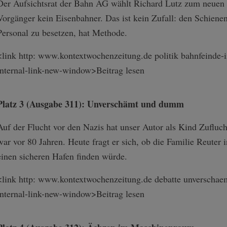
Der Aufsichtsrat der Bahn AG wählt Richard Lutz zum neuen 
Vorgänger kein Eisenbahner. Das ist kein Zufall: den Schien
Personal zu besetzen, hat Methode.
<link http: www.kontextwochenzeitung.de politik bahnfeinde-i
internal-link-n­ew-window>Beitr­ag lesen
Platz 3 (Ausgabe 311): Unverschämt und dumm
Auf der Flucht vor den Nazis hat unser Autor als Kind Zufluch
war vor 80 Jahren. Heute fragt er sich, ob die Familie Reuter 
einen sicheren Hafen finden würde.
<link http: www.kontextwochenzeitung.de debatte unverschae
internal-link-n­ew-window>Beitr­ag lesen