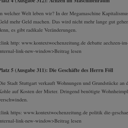
Platz 4 (Ausgabe 312): Ächzen im Maschinenraum
In welcher Welt leben wir? In der Megamaschine Kapitalismus,
Geld mehr Geld machen. Das wird nicht mehr lange gut gehen, 
denn, es gibt radikale Veränderungen.
<link http: www.kontextwochenzeitung.de debatte aechzen-im
internal-link-n­ew-window>Beitr­ag lesen
Platz 5 (Ausgabe 311): Die Geschäfte des Herrn Föll
Die Stadt Stuttgart verkauft Wohnungen und Grundstücke an
Kohle auf Kosten der Mieter. Dringend benötigte Wohnheimpl
verschwinden.
<link https: www.kontextwochenzeitung.de politik die-geschaeft
internal-link-n­ew-window>Beitr­ag lesen