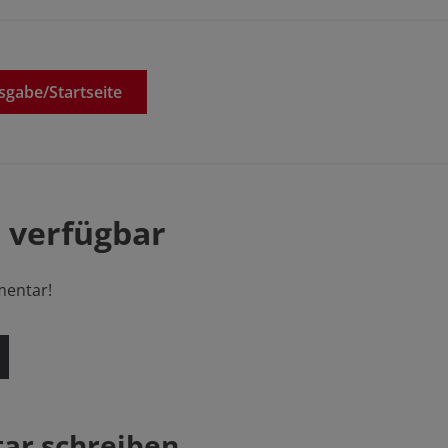
sgabe/
Startseite
 verfügbar
mentar!
r schreiben