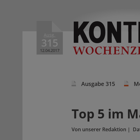
Ausg.
315
12.04.2017
Ausgabe 315
M
Top 5 im M
Von
unserer Redaktion
|
Da