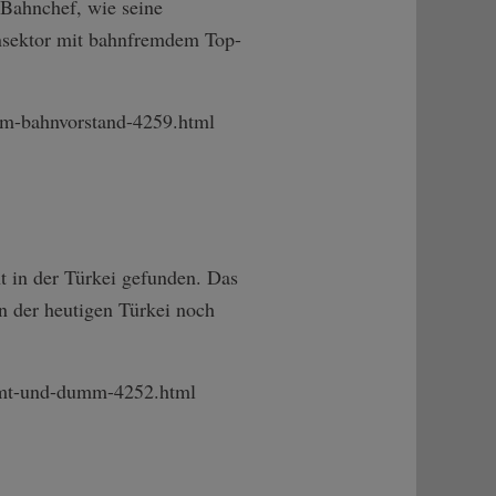
Bahnchef, wie seine
ensektor mit bahnfremdem Top-
m-b­ahnvorstand-425­9.html
t in der Türkei gefunden. Das
in der heutigen Türkei noch
mt-un­d-dumm-4252.htm­l