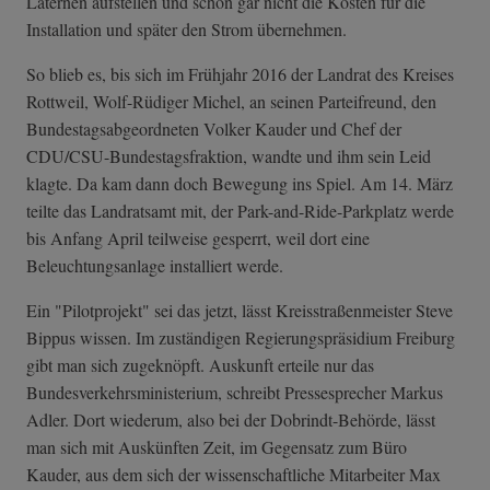
Laternen aufstellen und schon gar nicht die Kosten für die
Installation und später den Strom übernehmen.
So blieb es, bis sich im Frühjahr 2016 der Landrat des Kreises
Rottweil, Wolf-Rüdiger Michel, an seinen Parteifreund, den
Bundestagsabgeordneten Volker Kauder und Chef der
CDU/CSU-Bundestagsfraktion, wandte und ihm sein Leid
klagte. Da kam dann doch Bewegung ins Spiel. Am 14. März
teilte das Landratsamt mit, der Park-and-Ride-Parkplatz werde
bis Anfang April teilweise gesperrt, weil dort eine
Beleuchtungsanlage installiert werde.
Ein "Pilotprojekt" sei das jetzt, lässt Kreisstraßenmeister Steve
Bippus wissen. Im zuständigen Regierungspräsidium Freiburg
gibt man sich zugeknöpft. Auskunft erteile nur das
Bundesverkehrsministerium, schreibt Pressesprecher Markus
Adler. Dort wiederum, also bei der Dobrindt-Behörde, lässt
man sich mit Auskünften Zeit, im Gegensatz zum Büro
Kauder, aus dem sich der wissenschaftliche Mitarbeiter Max