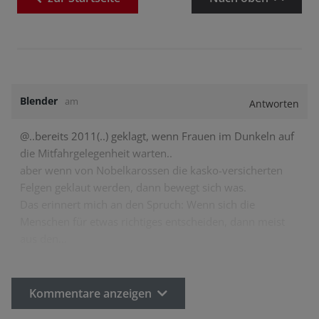
Blender
am
Antworten
@..bereits 2011(..) geklagt, wenn Frauen im Dunkeln auf
die Mitfahrgelegenheit warten..
aber wenn von Nobelkarossen die kasko-versicherten
Felgen geklaut werden, dann bewegt sich was.
Das erinnert mich an den Spruch: Wenn sich die
Menschen für etwas richtiges entscheiden, dann meist
aus den…
Kommentare anzeigen