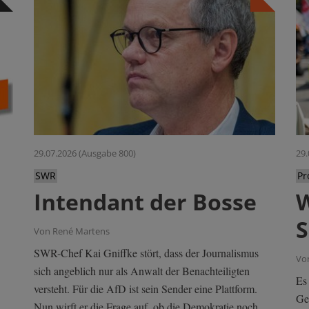
29.07.2026 (Ausgabe 800)
29.
SWR
Pr
Intendant der Bosse
W
S
Von René Martens
SWR-Chef Kai Gniffke stört, dass der Journalismus
Vo
sich angeblich nur als Anwalt der Benachteiligten
Es
versteht. Für die AfD ist sein Sender eine Plattform.
Gew
Nun wirft er die Frage auf, ob die Demokratie noch