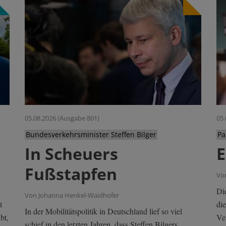
05.08.2026 (Ausgabe 801)
05.
Bundesverkehrsminister Steffen Bilger
Pa
In Scheuers
E
Fußstapfen
Vo
Di
Von Johanna Henkel-Waidhofer
t
di
In der Mobilitätspolitik in Deutschland lief so viel
bt,
Ver
schief in den letzten Jahren, dass Steffen Bilgers