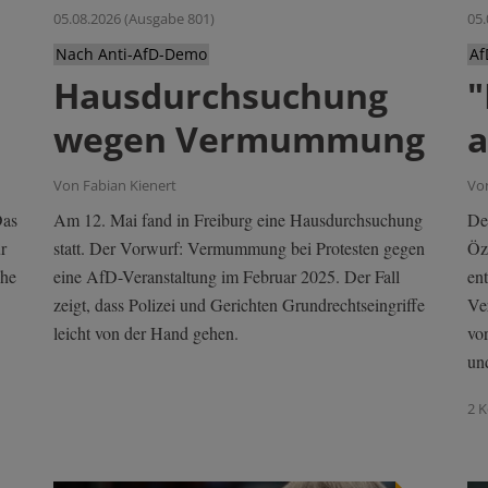
05.08.2026 (Ausgabe 801)
05.
Nach Anti-AfD-Demo
Af
Hausdurchsuchung
"
wegen Vermummung
a
Von Fabian Kienert
Vo
Am 12. Mai fand in Freiburg eine Hausdurchsuchung
De
Das
statt. Der Vorwurf: Vermummung bei Protesten gegen
Öz
r
eine AfD-Veranstaltung im Februar 2025. Der Fall
en
che
zeigt, dass Polizei und Gerichten Grundrechtseingriffe
Ve
leicht von der Hand gehen.
vo
un
2 