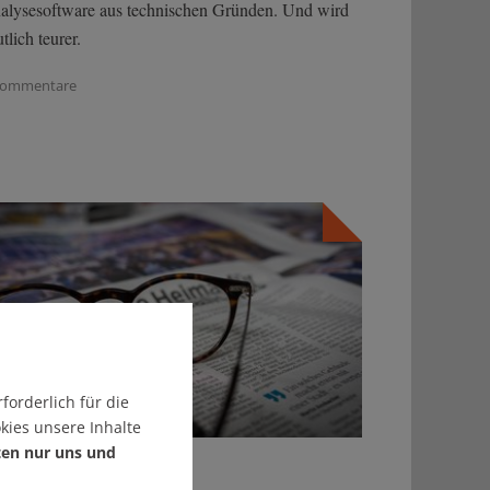
alysesoftware aus technischen Gründen. Und wird
tlich teurer.
Kommentare
forderlich für die
kies unsere Inhalte
ten nur uns und
07.2026 (Ausgabe 800)