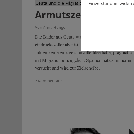
Ceuta und die Migrationspolitik der EU
Einverständnis widerr
Armutszeugnis
Von Anna Hunger
Die Bilder aus Ceuta waren eindrucksvoll. Viel
eindrucksvoller aber ist, dass Europa in mehr als zeh
Jahren keine einzige sinnvolle Idee hatte, pragmatisc
mit Migration umzugehen. Spanien hat es immerhin
versucht und wird zur Zielscheibe.
2 Kommentare