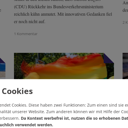
An
(CDU) Rückkehr ins Bundesverkehrsministerium
e
deu
reichlich kühn anmutet. Mit innovativen Gedanken fiel
er noch nicht auf.
2 
1 Kommentar
 Cookies
endet Cookies.
Diese haben zwei Funktionen: Zum einen sind sie er
alität unserer Website. Zum anderen können wir mit Hilfe der Coo
verbessern.
Da Kontext werbefrei ist, nutzen die so erhobenen Da
29.07.2026 (Ausgabe 800)
29.
uchlich verwendet werden.