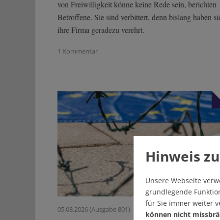
von Freiwilligkeit könne keine Rede sein, berichten
Betroffene. Sie sind verbittert, denn bislang haben si
ihre Firma geradezu verehrt.
1 Kommentar
Hinweis zu
Unsere Webseite verw
grundlegende Funktion
für Sie immer weiter 
05.08.2026 (Ausgabe 801)
können nicht missbrä