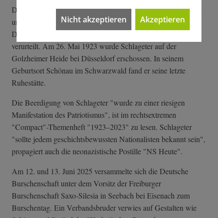
Der Rechtsterrorist wurde am 7. April 1923 in Essen verhaftet
Nicht akzeptieren
Akzeptieren
und am 9. Mai von einem französischen Militärgericht in
Düsseldorf "wegen Spionage und Sabotage" zum Tod
verurteilt. Am 26. Mai 1923 wurde Schlageter auf der
Golzheimer Heide bei Düsseldorf erschossen. In seinem
Geburtsort Schönau im Schwarzwald fand er seine letzte
Ruhestätte.
Die Beerdigung von Schlageter "wurde zu einer riesigen
Manifestation des Patriotismus", ist im rechtsextremen
"Compact"-Themenheft "1923–2023" zu lesen. Schlageter
"sollte jedem geschichtsbewussten Nationalisten bekannt sein",
propagiert auch die neonazistische Postille "NS Heute".
Am 12. und 13. Juni 2025 versammelte sich die Deutsche
Burschenschaft unter dem Vorsitz der Freiburger
Burschenschaft Saxo-Silesia in Seebach bei Eisenach zum
Burschentag. Ein Verbandsbruder verwies auf Gestalten wie