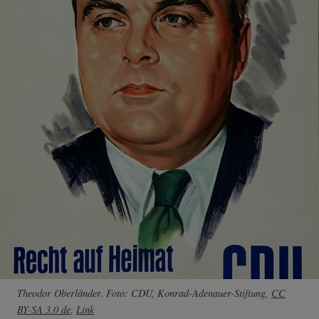
Theodor Oberländer. Foto: CDU, Konrad-Adenauer-Stiftung,
CC
BY-SA 3.0 de
,
Link