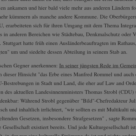
lien ankamen und hier bald viele mehr aus anderen Ländern fo
d mehr kümmern als manche andere Kommune. Die Oberbürge
, erarbeiteten sich für ihren Umgang mit dem Thema Integrat
teils in anderen Bereichen wie Städtebau, Denkmalschutz ode
. Stuttgart hatte früh einen Ausländerbeauftragten im Rathaus
gten" um und siedelte dessen Abteilung in seinem Stab an.
tischen Gegner anerkennen:
In seiner jüngsten Rede im Gemei
 dieser Hinsicht "das Erbe eines Manfred Rommel und auch 
Bestrebungen in Stadt und Land, die eher auf Law and Order 
 des aktuellen Landesinnenministers Thomas Strobl (CDU)
denkbar: Während Strobl gegenüber "Bild"-Chefredakteur Juli
h und inhaltlich irrlichtert, "wir sollten es mit Multikulti ni
geltenden Gesetzen, insbesondere Strafgesetzen" , sagte Rom
e Gesellschaft existiert bereits. Und jede Kulturgesellschaft ist
, in der nur eine kulturelle Strömung da ist und nichts andere