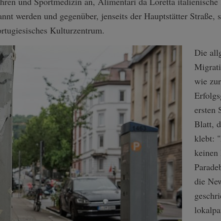
ren und Sportmedizin an, Alimentari da Loretta italienische K
nt werden und gegenüber, jenseits der Hauptstätter Straße, s
ortugiesisches Kulturzentrum.
Die all
Migrati
wie zur
Erfolgs
ersten
Blatt, 
klebt: 
keinen
Paradeb
die Ne
geschr
lokalpa