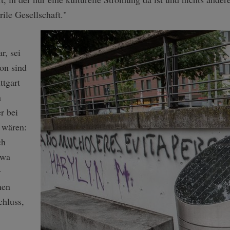
rile Gesellschaft."
r, sei
on sind
ttgart
n
r bei
 wären:
ch
twa
r
nen
chluss,