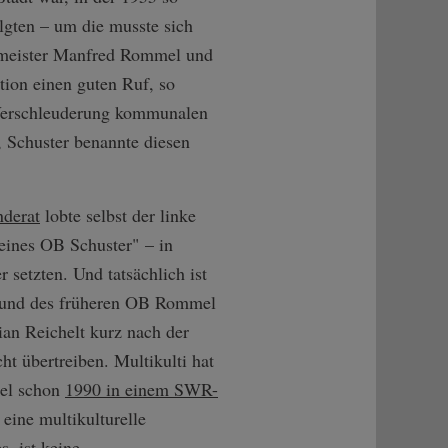
lgten – um die musste sich
rmeister Manfred Rommel und
ion einen guten Ruf, so
r Verschleuderung kommunalen
, Schuster benannte diesen
nderat
lobte selbst der linke
eines OB Schuster" – in
setzten. Und tatsächlich ist
 und des früheren OB Rommel
an Reichelt kurz nach der
cht übertreiben. Multikulti hat
mel schon
1990 in einem SWR-
 eine multikulturelle
s, ist keine