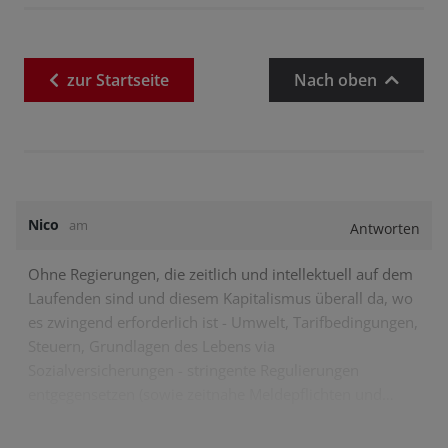
zur
Startseite
Nach oben
Nico
am
Antworten
Ohne Regierungen, die zeitlich und intellektuell auf dem
Laufenden sind und diesem Kapitalismus überall da, wo
es zwingend erforderlich ist - Umwelt, Tarifbedingungen,
Steuern, Grundlagen des Lebens via
Sozialversicherungen - stringente Regulierungen
entgegensetzen (sowie zeitnahe Meldepflichten und…