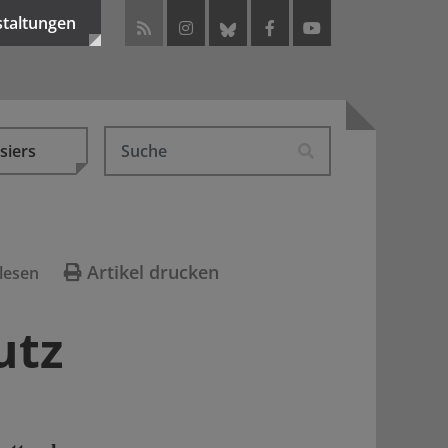
staltungen
siers
Artikel drucken
lesen
utz