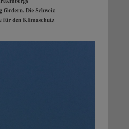
rttembergs
g fördern. Die Schweiz
he für den Klimaschutz