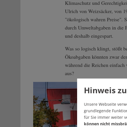
Klimaschutz und Gerechtigkeit
Ulrich von Weizsäcker, von 1
"ökologisch wahren Preise". 
durch Umweltabgaben in die P
und deshalb eingespart.
Was so logisch klingt, stößt b
Ökoabgaben könnten zwar den K
während die Reichen einfach w
aus?
Hinweis zu
Unsere Webseite verw
grundlegende Funktion
für Sie immer weiter 
können nicht missbrä