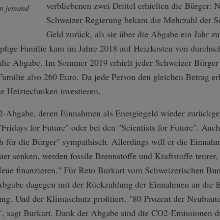
verbliebenen zwei Drittel erhielten die Bürger:
um jemand
Schweizer Regierung bekam die Mehrzahl der S
Geld zurück, als sie über die Abgabe ein Jahr zuv
pfige Familie kam im Jahre 2018 auf Heizkosten von durchsch
 die Abgabe. Im Sommer 2019 erhielt jeder Schweizer Bürge
Familie also 260 Euro. Da jede Person den gleichen Betrag er
e Heiztechniken investieren.
-Abgabe, deren Einnahmen als Energiegeld wieder zurückgeza
ridays for Future" oder bei den "Scientists for Future". Auch 
für die Bürger" sympathisch. Allerdings will er die Einnahme
er senken, werden fossile Brennstoffe und Kraftstoffe teurer
 Neue finanzieren." Für Reto Burkart vom Schweizerischen Bu
-Abgabe dagegen mit der Rückzahlung der Einnahmen an die 
ng. Und der Klimaschutz profitiert. "80 Prozent der Neubau
, sagt Burkart. Dank der Abgabe sind die CO2-Emissionen du