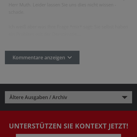
Herr Muth. Leider lassen Sie uns dies nicht wissen -
schade.
Ich weiß aber was Ihre Frage *mir* sagt: Sie selbst haben
ein Problem mit der Demokratie.…
Kommentare anzeigen
Ältere Ausgaben / Archiv
UNTERSTÜTZEN SIE KONTEXT JETZT!