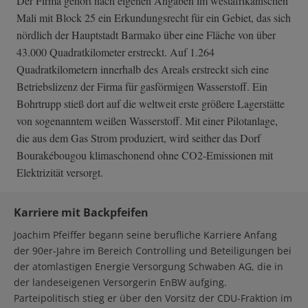
Der Firma gehört nach eigenen Angaben im westafrikanischen
Mali mit Block 25 ein Erkundungsrecht für ein Gebiet, das sich
nördlich der Hauptstadt Barmako über eine Fläche von über
43.000 Quadratkilometer erstreckt. Auf 1.264
Quadratkilometern innerhalb des Areals erstreckt sich eine
Betriebslizenz der Firma für gasförmigen Wasserstoff. Ein
Bohrtrupp stieß dort auf die weltweit erste größere Lagerstätte
von sogenanntem weißen Wasserstoff. Mit einer Pilotanlage,
die aus dem Gas Strom produziert, wird seither das Dorf
Bourakébougou klimaschonend ohne CO2-Emissionen mit
Elektrizität versorgt.
Karriere mit Backpfeifen
Joachim Pfeiffer begann seine berufliche Karriere Anfang
der 90er-Jahre im Bereich Controlling und Beteiligungen bei
der atomlastigen Energie Versorgung Schwaben AG, die in
der landeseigenen Versorgerin EnBW aufging.
Parteipolitisch stieg er über den Vorsitz der CDU-Fraktion im