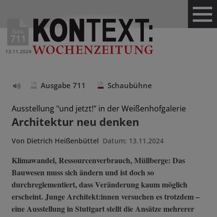
Ausg.
711
13.11.2024
Ausgabe 711
Schaubühne
Text
vorlesen
Ausstellung "und jetzt!" in der Weißenhofgalerie
Architektur neu denken
Von
Dietrich Heißenbüttel
Datum:
13.11.2024
Klimawandel, Ressourcenverbrauch, Müllberge: Das
Bauwesen muss sich ändern und ist doch so
durchreglementiert, dass Veränderung kaum möglich
erscheint. Junge Architekt:innen versuchen es trotzdem –
eine Ausstellung in Stuttgart stellt die Ansätze mehrerer