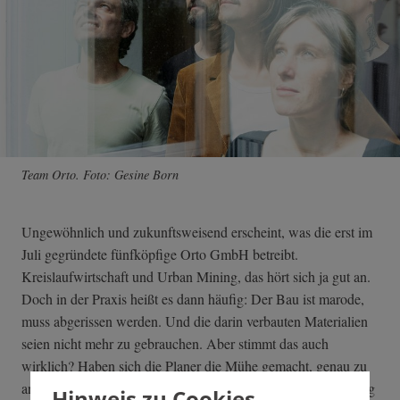
Team Orto. Foto: Gesine Born
Ungewöhnlich und zukunftsweisend erscheint, was die erst im
Juli gegründete fünfköpfige Orto GmbH betreibt.
Kreislaufwirtschaft und Urban Mining, das hört sich ja gut an.
Doch in der Praxis heißt es dann häufig: Der Bau ist marode,
muss abgerissen werden. Und die darin verbauten Materialien
seien nicht mehr zu gebrauchen. Aber stimmt das auch
wirklich? Haben sich die Planer die Mühe gemacht, genau zu
analysieren, welche Bestandteile doch einer neuen Verwertung
Hinweis zu Cookies