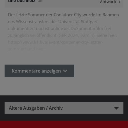
tino buchholz
am
Antworten
Der letzte Sommer der Container City wurde im Rahmen
des Wissenstransfers der Universität Stuttgart
dokumentiert und ist online als Dokumentarfilm frei
zugänglich veröffentlicht (GER 2024, 62min). Siehe hier:
https://www.k1.live/event/container-city-letzter-
sommer/
und hier:
…
Kommentare anzeigen
Ältere Ausgaben / Archiv