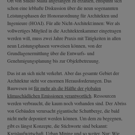
Ort von Studio Malta angefangen zu erzählen, entspinnt sich
schon eine lebhafte Diskussion über die neun sogenannten
Leistungsphasen der Honorarordnung für Architekten und
Ingenieure (HOAI). Für alle Nicht-Architekt:innen: Wer als
vollwertiges Mitglied in die Architektenkammer eingetragen
werden will, muss zwei Jahre Praxis mit Tätigkeiten in allen
neun Leistungsphasen vorweisen können, von der
Grundlagenermittlung über die Entwurfs- und
Genehmigungsplanung bis zur Objektbetreuung.
Das ist an sich nicht verkehrt. Aber das gesamte Gebiet der
Architektur steht vor enormen Herausforderungen. Das
Bauwesen ist
für mehr als die Hälfte der globalen
klimaschädlichen Emissionen verantwortlich
. Ressourcen
werden verbraucht, die kaum noch vorhanden sind. Der Abriss
von Gebäuden verursacht gigantische Schuttberge, die bald
nicht mehr deponiert werden können. Um dem zu begegnen,
gibt es längst Konzepte, die Stichworte sind bekannt:
Kreislaufwirtschaft, Urban Mining und so weiter
. Nur: Wie