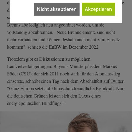
die kurzfristige Laufzeitverlängerung der Ampelregierung habe
Nicht akzeptieren
Akzeptieren
die Planung des Unternehmens stark beeinträchtigt. Für den
sogenannten "Streckbetrieb" bis zum 15. April seien die
Brennstäbe lediglich neu angeordnet worden, um sie
vollständig abzubrennen. "Neue Brennelemente sind nicht
mehr vorhanden und können deshalb auch nicht zum Einsatz
kommen", schrieb die EnBW im Dezember 2022.
Trotzdem gibt es Diskussionen zu möglichen
Laufzeitverlängerungen. Bayerns Ministerpräsident Markus
Söder (CSU), der sich 2011 noch stark für den Atomausstieg
einsetzte, schreibt einen Tag nach dem Abschaltfest
auf Twitter
:
"Ganz Europa setzt auf klimaschutzfreundliche Kernkraft. Nur
die deutschen Grünen leisten sich den Luxus eines
energiepolitischen Blindflugs."