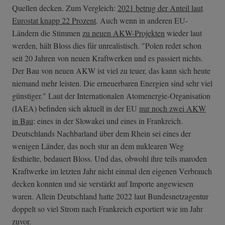
Quellen decken. Zum Vergleich:
2021 betrug der Anteil laut
Eurostat knapp 22 Prozent
. Auch wenn in anderen EU-
Ländern die Stimmen
zu neuen AKW-Projekten
wieder laut
werden, hält Bloss dies für unrealistisch. "Polen redet schon
seit 20 Jahren von neuen Kraftwerken und es passiert nichts.
Der Bau von neuen AKW ist viel zu teuer, das kann sich heute
niemand mehr leisten. Die erneuerbaren Energien sind sehr viel
günstiger." Laut der Internationalen Atomenergie-Organisation
(IAEA) befinden sich aktuell in der EU
nur noch zwei AKW
in Bau
: eines in der Slowakei und eines in Frankreich.
Deutschlands Nachbarland über dem Rhein sei eines der
wenigen Länder, das noch stur an dem nuklearen Weg
festhielte, bedauert Bloss. Und das, obwohl ihre teils maroden
Kraftwerke im letzten Jahr nicht einmal den eigenen Verbrauch
decken konnten und sie verstärkt auf Importe angewiesen
waren. Allein Deutschland hatte 2022 laut Bundesnetzagentur
doppelt so viel Strom nach Frankreich exportiert wie im Jahr
zuvor.