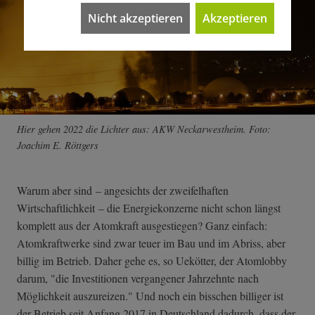
Nicht akzeptieren
Akzeptieren
Hier gehen 2022 die Lichter aus: AKW Neckarwestheim. Foto:
Joachim E. Röttgers
Warum aber sind – angesichts der zweifelhaften
Wirtschaftlichkeit – die Energiekonzerne nicht schon längst
komplett aus der Atomkraft ausgestiegen? Ganz einfach:
Atomkraftwerke sind zwar teuer im Bau und im Abriss, aber
billig im Betrieb. Daher gehe es, so Uekötter, der Atomlobby
darum, "die Investitionen vergangener Jahrzehnte nach
Möglichkeit auszureizen." Und noch ein bisschen billiger ist
der Betrieb seit Anfang 2017 in Deutschland dadurch, dass der