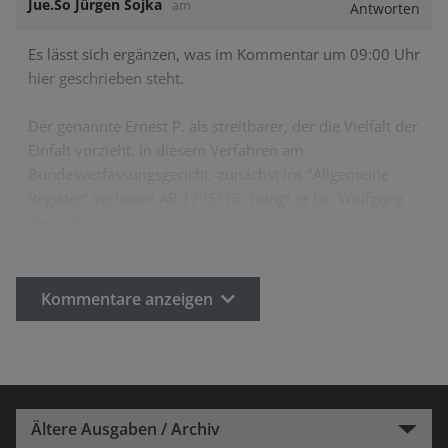
Jue.So Jürgen Sojka
am
Antworten
Es lässt sich ergänzen, was im Kommentar um 09:00 Uhr
hier geschrieben steht.
Der genannte Ernest P. als streitbarer, der die Vielfalt der
Einfalt vorzieht. In diesem Verfahren am
Bundesverfassungsgericht -zunächst ins "Allgemeine
Register" verbannt AR 7795/16- bringt er Dr. Wolfgang
Sternstein…
Kommentare anzeigen
Ältere Ausgaben / Archiv