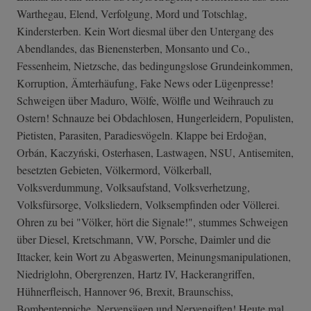
Warthegau, Elend, Verfolgung, Mord und Totschlag,
Kindersterben. Kein Wort diesmal über den Untergang des
Abendlandes, das Bienensterben, Monsanto und Co.,
Fessenheim, Nietzsche, das bedingungslose Grundeinkommen,
Korruption, Ämterhäufung, Fake News oder Lügenpresse!
Schweigen über Maduro, Wölfe, Wölfle und Weihrauch zu
Ostern! Schnauze bei Obdachlosen, Hungerleidern, Populisten,
Pietisten, Parasiten, Paradiesvögeln. Klappe bei Erdoğan,
Orbán, Kaczyński, Osterhasen, Lastwagen, NSU, Antisemiten,
besetzten Gebieten, Völkermord, Völkerball,
Volksverdummung, Volksaufstand, Volksverhetzung,
Volksfürsorge, Volksliedern, Volksempfinden oder Völlerei.
Ohren zu bei "Völker, hört die Signale!", stummes Schweigen
über Diesel, Kretschmann, VW, Porsche, Daimler und die
Ittacker, kein Wort zu Abgaswerten, Meinungsmanipulationen,
Niedriglohn, Obergrenzen, Hartz IV, Hackerangriffen,
Hühnerfleisch, Hannover 96, Brexit, Braunschiss,
Bombenteppiche, Nervensägen und Nervengiften! Heute mal