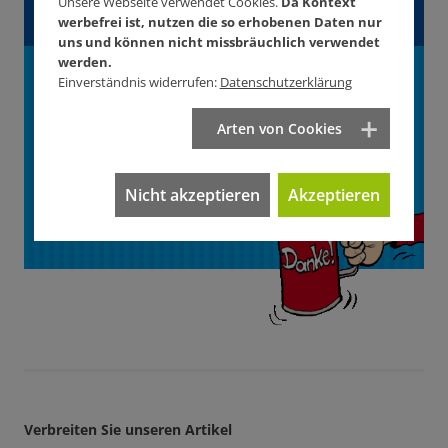
Unsere Webseite verwendet Cookies.
Da Kontext
Artikel?
werbefrei ist, nutzen die so erhobenen Daten nur
uns und können nicht missbräuchlich verwendet
werden.
Unterstützen Sie
Einverständnis widerrufen:
Datenschutzerklärung
KONTEXT!
Arten von Cookies
Wie? Hier! Jetzt!
Nicht akzeptieren
Akzeptieren
Verbreiten Sie unseren Artikel