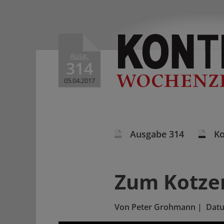
Ausg.
314
05.04.2017
Ausgabe 314
K
Zum Kotzen
Von
Peter Grohmann
|
Dat