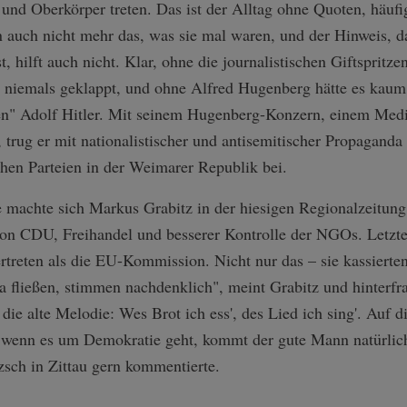
nd Oberkörper treten. Das ist der Alltag ohne Quoten, häufig
n auch nicht mehr das, was sie mal waren, und der Hinweis, d
, hilft auch nicht. Klar, ohne die journalistischen Giftsprit
t niemals geklappt, und ohne Alfred Hugenberg hätte es kaum
ten" Adolf Hitler. Mit seinem Hugenberg-Konzern, einem Medi
e, trug er mit nationalistischer und antisemitischer Propagan
chen Parteien in der Weimarer Republik bei.
achte sich Markus Grabitz in der hiesigen Regionalzeitung
n CDU, Freihandel und besserer Kontrolle der NGOs. Letzte
rtreten als die EU-Kommission. Nicht nur das – sie kassiert
da fließen, stimmen nachdenklich", meint Grabitz und hinterfr
ie alte Melodie: Wes Brot ich ess', des Lied ich sing'. Auf d
, wenn es um Demokratie geht, kommt der gute Mann natürlic
ch in Zittau gern kommentierte.