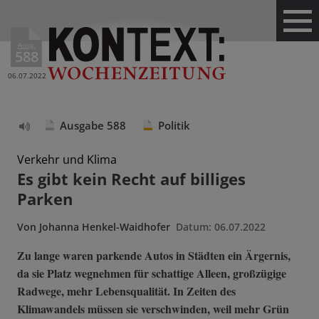
Ausg.
588
06.07.2022
Ausgabe 588
Politik
Text
vorlesen
Verkehr und Klima
Es gibt kein Recht auf billiges
Parken
Von
Johanna Henkel-Waidhofer
Datum:
06.07.2022
Zu lange waren parkende Autos in Städten ein Ärgernis,
da sie Platz wegnehmen für schattige Alleen, großzügige
Radwege, mehr Lebensqualität. In Zeiten des
Klimawandels müssen sie verschwinden, weil mehr Grün