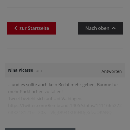
zur
Startseite
Nach oben
Nina Picasso
am
Antworten
...und es sollte auch kein Recht mehr geben, Bäume für
mehr Parkflächen zu fällen!
Tweet bezieht sich auf Uni Vaihingen:
https://twitter.com/Rembrandt1405/status/1411665272
688218121?s=20&t=VkgDKEOKU6HDgKdvaOKANQ