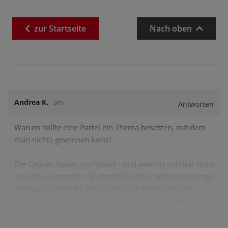
zur
Startseite
Nach oben
Andrea K.
am
Antworten
Warum sollte eine Partei ein Thema besetzen, mit dem
man nichts gewinnen kann?
Die Grünen haben profititiert - und weithin sichtbar nicht
viel daraus gemacht. Stuttgart21 ist hier nicht das einzige
Thema, bei dem die Wähler deutlich mehr Impulse
erwartet haben und enttäuscht wurden. Niemand, der…