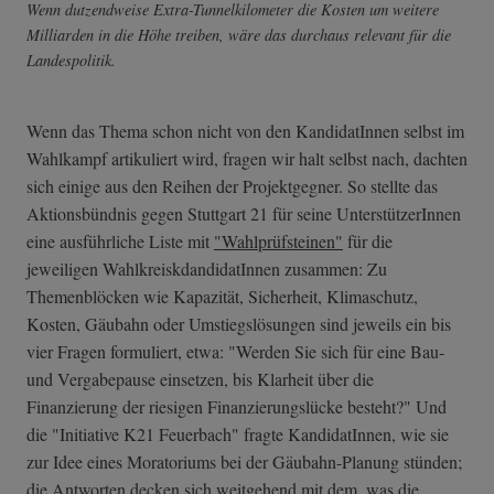
Wenn dutzendweise Extra-Tunnelkilometer die Kosten um weitere
Milliarden in die Höhe treiben, wäre das durchaus relevant für die
Landespolitik.
Wenn das Thema schon nicht von den KandidatInnen selbst im
Wahlkampf artikuliert wird, fragen wir halt selbst nach, dachten
sich einige aus den Reihen der Projektgegner. So stellte das
Aktionsbündnis gegen Stuttgart 21 für seine UnterstützerInnen
eine ausführliche Liste mit
"Wahlprüfsteinen"
für die
jeweiligen WahlkreiskdandidatInnen zusammen: Zu
Themenblöcken wie Kapazität, Sicherheit, Klimaschutz,
Kosten, Gäubahn oder Umstiegslösungen sind jeweils ein bis
vier Fragen formuliert, etwa: "Werden Sie sich für eine Bau-
und Vergabepause einsetzen, bis Klarheit über die
Finanzierung der riesigen Finanzierungslücke besteht?" Und
die "Initiative K21 Feuerbach" fragte KandidatInnen, wie sie
zur Idee eines Moratoriums bei der Gäubahn-Planung stünden;
die Antworten
decken sich weitgehend mit dem, was die