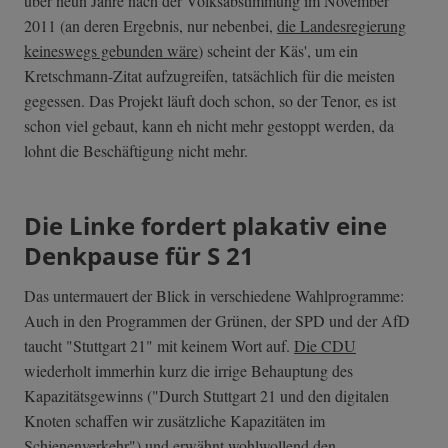
über neun Jahre nach der Volksabstimmung im November
2011 (an deren Ergebnis, nur nebenbei,
die Landesregierung
keineswegs gebunden wäre
) scheint der Käs', um ein
Kretschmann-Zitat aufzugreifen, tatsächlich für die meisten
gegessen. Das Projekt läuft doch schon, so der Tenor, es ist
schon viel gebaut, kann eh nicht mehr gestoppt werden, da
lohnt die Beschäftigung nicht mehr.
Die Linke fordert plakativ eine
Denkpause für S 21
Das untermauert der Blick in verschiedene Wahlprogramme:
Auch in den Programmen der Grünen, der SPD und der AfD
taucht "Stuttgart 21" mit keinem Wort auf.
Die CDU
wiederholt immerhin kurz die irrige Behauptung des
Kapazitätsgewinns ("Durch Stuttgart 21 und den digitalen
Knoten schaffen wir zusätzliche Kapazitäten im
Schienenverkehr") und erwähnt wohlwollend den