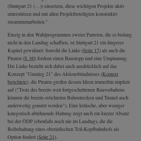
(Stuttgart 21 (…)) einsetzen, diese wichtigen Projekte aktiv
unterstützen und mit allen Projektbeteiligten konstruktiv
zusammenarbeiten."
Einzig in den Wahlprogrammen zweier Parteien, die es bislang
nicht in den Landtag schafften, ist Stuttgart 21 ein längeres
Kapitel gewidmet: Sowohl die Linke (
Seite 17
) als auch die
Piraten (
S. 60
) fordern einen Baustopp und eine Umplanung.
Die Linke bezieht sich dabei auch ausdrücklich auf das
Konzept "Umstieg 21" des Aktionsbündnisses (
Kontext
berichtete
), die Piraten greifen dessen Ideen immerhin implizit
auf ("Trotz des bereits weit fortgeschrittenen Bauvorhabens
können die bereits errichteten Bahnstrecken und Tunnel auch
anderweitig genutzt werden"). Eine kritische, aber weniger
kategorisch ablehnende Haltung zeigt auch ein kurzer Absatz
bei der ÖDP (ebenfalls noch nie im Landtag), die die
Beibehaltung eines oberirdischen Teil-Kopfbahnhofs als
Option fordert (
Seite 21
).