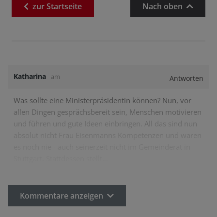
zur
Startseite
Nach oben
Katharina
am
Antworten
Was sollte eine Ministerpräsidentin können? Nun, vor
allen Dingen gesprächsbereit sein, Menschen motivieren
und führen und gute Ideen einbringen. All das sind nun
absolut nicht Frau Eisenmanns Kompetenzen und waren
es noch nie - auch seinerzeit nicht im Gemeinderat in
Stuttgart. Stattdessen stellt…
Kommentare anzeigen