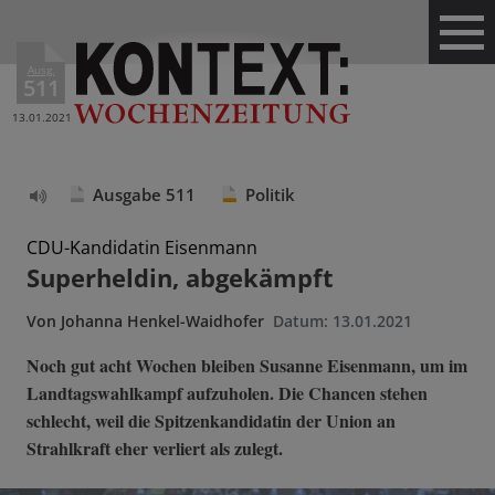
Ausg.
511
13.01.2021
Ausgabe 511
Politik
Text
vorlesen
CDU-Kandidatin Eisenmann
Superheldin, abgekämpft
Von
Johanna Henkel-Waidhofer
Datum:
13.01.2021
Noch gut acht Wochen bleiben Susanne Eisenmann, um im
Landtagswahlkampf aufzuholen. Die Chancen stehen
schlecht, weil die Spitzenkandidatin der Union an
Strahlkraft eher verliert als zulegt.