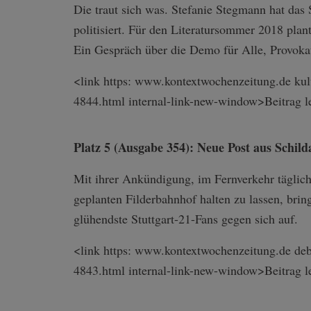
Die traut sich was. Stefanie Stegmann hat das S
politisiert. Für den Literatursommer 2018 plant
Ein Gespräch über die Demo für Alle, Provok
<link https: www.kontextwochenzeitung.de kul
4844.html internal-link-n­ew-window>Beitr­ag l
Platz 5 (Ausgabe 354): Neue Post aus Schild
Mit ihrer Ankündigung, im Fernverkehr täglic
geplanten Filderbahnhof halten zu lassen, bri
glühendste Stuttgart-21-Fans gegen sich auf.
<link https: www.kontextwochenzeitung.de deba
4843.htm­l internal-link-n­ew-window>Beitr­ag l