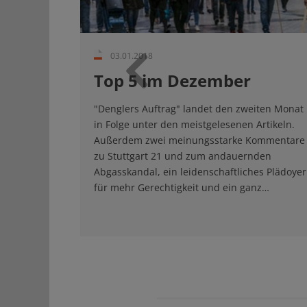
03.01.2018
Top 5 im Dezember
Zurück
"Denglers Auftrag" landet den zweiten Monat
in Folge unter den meistgelesenen Artikeln.
Außerdem zwei meinungsstarke Kommentare
zu Stuttgart 21 und zum andauernden
Abgasskandal, ein leidenschaftliches Plädoyer
für mehr Gerechtigkeit und ein ganz…