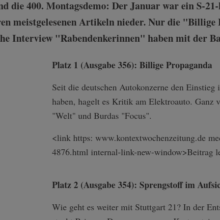
nd die 400. Montagsdemo: Der Januar war ein S-21-
ren meistgelesenen Artikeln nieder. Nur die "Billig
che Interview "Rabendenkerinnen" haben mit der Ba
Platz 1 (Ausgabe 356): Billige Propaganda
Seit die deutschen Autokonzerne den Einstieg i
haben, hagelt es Kritik am Elektroauto. Ganz v
"Welt" und Burdas "Focus".
<link https: www.kontextwochenzeitung.de med
4876.html internal-link-n­ew-window>Beitr­ag l
Platz 2 (Ausgabe 354): Sprengstoff im Aufsi
Wie geht es weiter mit Stuttgart 21? In der En