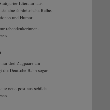
tuttgarter Literaturhaus
 sie eine feministische Reihe.
ationen und Humor.
tur rabendenkerinnen-
esen
a
h nur drei Zugpaare am
ngt die Deutsche Bahn sogar
tte neue-post-aus-s­childa-
esen