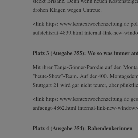
steckt Brisanz. Denn wenn neuen Kostensteig
drohen Klagen wegen Untreue.
<link https: www.kontextwochenzeitung.de poli
aufsichtsrat-48­39.html internal-link-n­ew-wind
Platz 3 (Ausgabe 355): Wo so was immer an
Mit ihrer Tanja-Gönner-Parodie auf den Montag
"heute-Show"-Team. Auf der 400. Montagsdemo 
Stuttgart 21 wird gar nicht teurer, aber pünktli
<link https: www.kontextwochenzeitung.de ges
anfaengt-4862.­html internal-link-n­ew-window>
Platz 4 (Ausgabe 354): Rabendenkerinnen