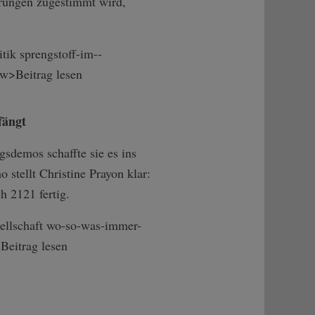
erungen zugestimmt wird,
tik sprengstoff-im-­
ow>Beitr­ag lesen
fängt
sdemos schaffte sie es ins
stellt Christine Prayon klar:
ch 2121 fertig.
ellschaft wo-so-was-immer­-
Beitr­ag lesen