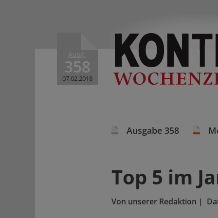
Ausg.
358
07.02.2018
Ausgabe 358
M
Top 5 im J
Von
unserer Redaktion
|
Da