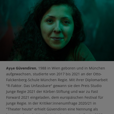
Ayşe Güvendiren
, 1988 in Wien geboren und in München
aufgewachsen, studierte von 2017 bis 2021 an der Otto-
Falckenberg-Schule München Regie. Mit ihrer Diplomarbeit
"R-Faktor. Das Unfassbare"
gewann sie den Preis Studio
Junge Regie 2021 der Körber-Stiftung und war zu Fast
Forward 2021 eingeladen, dem europäischen Festival für
junge Regie. In der Kritiker:innenumfrage 2020/21 in
"Theater heute" erhielt Güvendiren eine Nennung als