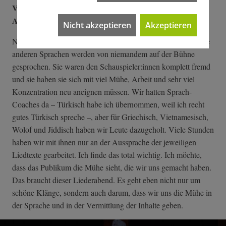
Vietnamesisch, Wolof und Jiddisch. Sprechen die vier
Akteur:innen diese Sprachen?
Nicht akzeptieren
Akzeptieren
Nein. Wir haben ein englisches Lied dabei – "Nothing" –, alle
anderen Sprachen werden von niemandem auf der Bühne
gesprochen. Sie waren den Schauspieler:innen komplett fremd
und sie haben sie sich mit viel Mühe, Arbeit und sehr viel
Konzentration neu aneignen müssen. Wir hatten Sprach-
Coaches da – Türkisch habe ich übernommen, weil ich recht
gutes Türkisch spreche –, aber für Griechisch, Vietnamesisch,
Wolof und Jiddisch haben wir Leute dazugeholt. Viele Stunden
haben wir mit ihnen nur an der Aussprache der jeweiligen
Liedtexte gearbeitet. Ich finde das total wichtig. Ich möchte,
dass das Publikum die Mühe sieht, die wir uns gemacht haben.
Das braucht dieser Liederabend. Es geht eben nicht nur um
schöne Klänge, sondern auch darum, dass wir uns die Mühe in
der Sprache und in der Vermittlung der Inhalte geben.