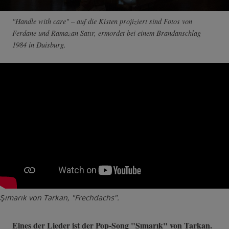
"Handle with care" – auf die Kisten projiziert sind Fotos von
Ferdane und Ramazan Satır, ermordet bei einem Brandanschlag
1984 in Duisburg.
Şımarık von Tarkan, "Frechdachs".
Eines der Lieder ist der Pop-Song "
Şımarık"
von Tarkan.