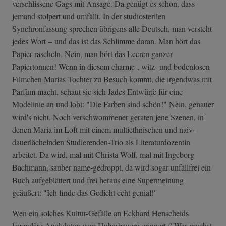
verschlissene Gags mit Ansage. Da genügt es schon, dass
jemand stolpert und umfällt. In der studiosterilen
Synchronfassung sprechen übrigens alle Deutsch, man versteht
jedes Wort – und das ist das Schlimme daran. Man hört das
Papier rascheln. Nein, man hört das Leeren ganzer
Papiertonnen! Wenn in diesem charme-, witz- und bodenlosen
Filmchen Marias Tochter zu Besuch kommt, die irgendwas mit
Parfüm macht, schaut sie sich Jades Entwürfe für eine
Modelinie an und lobt: "Die Farben sind schön!" Nein, genauer
wird's nicht. Noch verschwommener geraten jene Szenen, in
denen Maria im Loft mit einem multiethnischen und naiv-
dauerlächelnden Studierenden-Trio als Literaturdozentin
arbeitet. Da wird, mal mit Christa Wolf, mal mit Ingeborg
Bachmann, sauber name-gedroppt, da wird sogar unfallfrei ein
Buch aufgeblättert und frei heraus eine Supermeinung
geäußert: "Ich finde das Gedicht echt genial!"
Wen ein solches Kultur-Gefälle an Eckhard Henscheids
legendäre Anekdoten vom Huberbauern erinnert ("Was machst