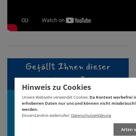
Gefällt Ihnen dieser
Artikel?
Hinweis zu Cookies
Unterstützen Sie
Unsere Webseite verwendet Cookies.
Da Kontext werbefrei is
erhobenen Daten nur uns und können nicht missbräuchl
KONTEXT!
werden.
Einverständnis widerrufen:
Datenschutzerklärung
Wie? Hier! Jetzt!
Arten 