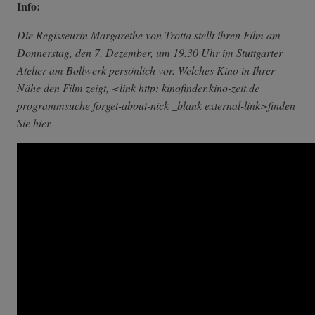
Info:
Die Regisseurin Margarethe von Trotta stellt ihren Film am
Donnerstag, den 7. Dezember, um 19.30 Uhr im Stuttgarter
Atelier am Bollwerk persönlich vor. Welches Kino in Ihrer
Nähe den Film zeigt, <link http: kinofinder.kino-zeit.de
programmsuche forget-about-nick _blank external-link>finden
Sie hier.