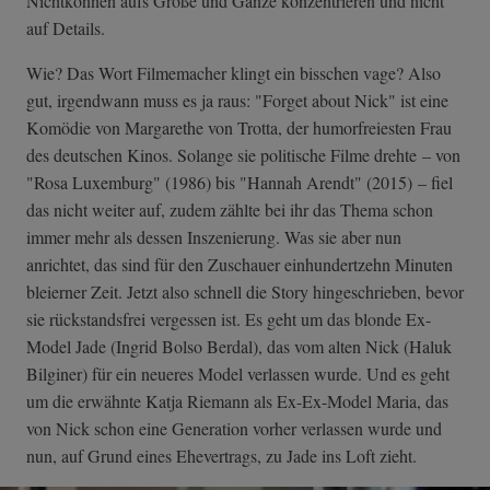
Nichtkönnen aufs Große und Ganze konzentrieren und nicht
auf Details.
Wie? Das Wort Filmemacher klingt ein bisschen vage? Also
gut, irgendwann muss es ja raus: "Forget about Nick" ist eine
Komödie von Margarethe von Trotta, der humorfreiesten Frau
des deutschen Kinos. Solange sie politische Filme drehte – von
"Rosa Luxemburg" (1986) bis "Hannah Arendt" (2015) – fiel
das nicht weiter auf, zudem zählte bei ihr das Thema schon
immer mehr als dessen Inszenierung. Was sie aber nun
anrichtet, das sind für den Zuschauer einhundertzehn Minuten
bleierner Zeit. Jetzt also schnell die Story hingeschrieben, bevor
sie rückstandsfrei vergessen ist. Es geht um das blonde Ex-
Model Jade (Ingrid Bolso Berdal), das vom alten Nick (Haluk
Bilginer) für ein neueres Model verlassen wurde. Und es geht
um die erwähnte Katja Riemann als Ex-Ex-Model Maria, das
von Nick schon eine Generation vorher verlassen wurde und
nun, auf Grund eines Ehevertrags, zu Jade ins Loft zieht.