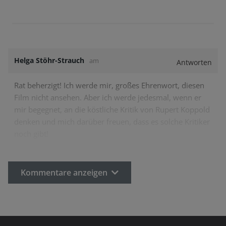
Helga Stöhr-Strauch
am
Antworten
Rat beherzigt! Ich werde mir, großes Ehrenwort, diesen
Film nicht ansehen. Aber ich werde jedesmal, wenn er
mir begegnet, an die köstliche Kritik von Rupert Koppold
denken und mich darüber freuen, dass es solche Kritiker
noch gibt!
Kommentare anzeigen