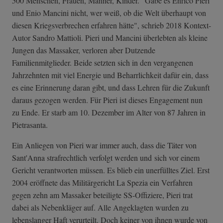
500 Menschen, Frauen, Männer, Kinder. "Gäbe es Enrico Pieri
und Enio Mancini nicht, wer weiß, ob die Welt überhaupt von
diesen Kriegsverbrechen erfahren hätte", schrieb 2018 Kontext-
Autor Sandro Mattioli. Pieri und Mancini überlebten als kleine
Jungen das Massaker, verloren aber Dutzende
Familienmitglieder. Beide setzten sich in den vergangenen
Jahrzehnten mit viel Energie und Beharrlichkeit dafür ein, dass
es eine Erinnerung daran gibt, und dass Lehren für die Zukunft
daraus gezogen werden. Für Pieri ist dieses Engagement nun
zu Ende. Er starb am 10. Dezember im Alter von 87 Jahren in
Pietrasanta.
Ein Anliegen von Pieri war immer auch, dass die Täter von
Sant'Anna strafrechtlich verfolgt werden und sich vor einem
Gericht verantworten müssen. Es blieb ein unerfülltes Ziel. Erst
2004 eröffnete das Militärgericht La Spezia ein Verfahren
gegen zehn am Massaker beteiligte SS-Offiziere, Pieri trat
dabei als Nebenkläger auf. Alle Angeklagten wurden zu
lebenslanger Haft verurteilt. Doch keiner von ihnen wurde von