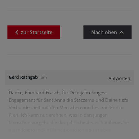
zur
Startseite
Nach oben
Gerd Rathgeb
am
Antworten
Danke, Eberhard Frasch, für Dein jahrelanges
Engagement für Sant Anna die Stazzema und Deine tiefe
Verbundenheit mit den Menschen und bes. mit Enrico
Pieri. Ich kann nur erahnen, was in den jungen
Menschen vorgeht, die das jährliche deutsch-italienische
Jugendcamp in Sant’Anna besuchen und erleben,…